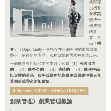
業家識
別機會
並將其
變成一
個成功
的事
業。所
謂「
機
會
」（Opportunity）是指存在一個有利的環境或情
勢下，使得新的產品、服務或業務需求被創造出來。
一個機會有四個必要的本質：它是（1）
有吸引力
的
；（2）
能持久的
；（3）
適時的
；（4）
能使得賴
以支撐的產品、服務或業務能為買主或最終消費者創
造價值或帶來附加價值
。
Read more: 創業管理》創業機會識別與構想產生
創業管理》創業管理概論