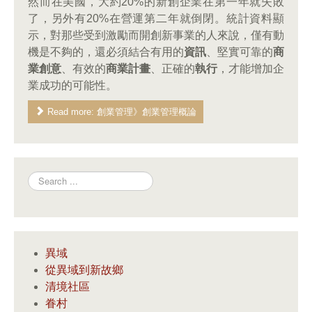
然而在美國，大約20%的新創企業在第一年就失敗
了，另外有20%在營運第二年就倒閉。統計資料顯
示，對那些受到激勵而開創新事業的人來說，僅有動
機是不夠的，還必須結合有用的
資訊
、堅實可靠的
商
業創意
、有效的
商業計畫
、正確的
執行
，才能增加企
業成功的可能性。
Read more: 創業管理》創業管理概論
Search
異域
從異域到新故鄉
清境社區
眷村