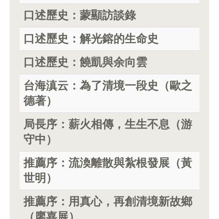
口述歷史：蒙顯訪談錄
口述歷史：解光鎔的生命史
口述歷史：饒凱與余向雲
台海滇云：為了清境一段史（歐之
德著）
局長序：薪火相傳，生生不息（游
守中）
推薦序：流渙離散與紮根發展（黃
世明）
推薦序：用真心，再創清境新故鄉
（廖嘉展）