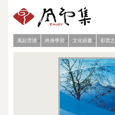
風起雲湧
終身學習
文化節慶
彩雲之