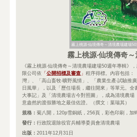
霧上桃源‧仙境傳奇～清境農場建場50
霧上桃源‧仙境傳奇～
《霧上桃源‧仙境傳奇～清境農場建場50週年專輯》
限公司依
「
公開招標及審查
」
程序得標。內容包括：「
灣」、「高山畜牧‧曠野風情」、「農業生產‧試驗推廣
日風華」，以及「歷任場長，繼往開來」等單元。全
大事記」及「清境農場古今對照圖」，成為清境農場
意盎然的渡假勝地之最佳佐證。（撰文：葉瑞其）
規格：
菊八開，120p雪銅紙，256頁，彩色印刷，
發行：
行政院退除役官兵輔導委員會清境農場
出版：
2011年12月31日