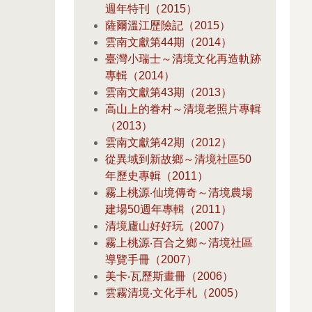
週年特刊（2015）
薩爾溫江歷險記（2015）
雲南文獻第44期（2014）
臺灣小瑞士～清境文化再造軌跡
專輯（2014）
雲南文獻第43期（2013）
高山上的眷村～清境老照片專輯
（2013）
雲南文獻第42期（2012）
從異域到新故鄉～清境社區50
年歷史專輯（2011）
霧上桃源‧仙境傳奇～清境農場
建場50週年專輯（2011）
清境廬山好好玩（2007）
霧上桃源‧百合之鄉～清境社區
導覽手冊（2007）
美卡‧瓦歷斯畫冊（2006）
雲霧清境‧文化手札（2005）