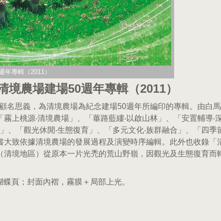
週年專輯（2011）
清境農場建場50週年專輯（2011）
，顧名思義，為清境農場為紀念建場50週年所編印的專輯。由白
霧上桃源‧清境農場」、「蓽路藍縷‧以啟山林」、「安置輔導‧
」、「觀光休閒‧生態復育」、「多元文化‧族群融合」、「四季節
書大致依據清境農場的發展過程及演變時序編輯。此外也收錄「
（清境地區）從原本一片光禿的荒山野嶺，因觀光及生態復育而
加蝴蝶頁；封面內褶，霧膜＋局部上光。