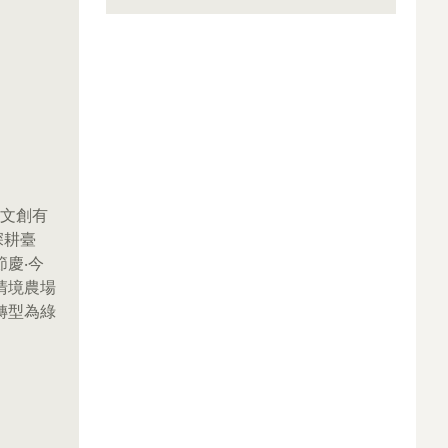
馬文創有
深耕臺
慶‧今
清境農場
轉型為綠