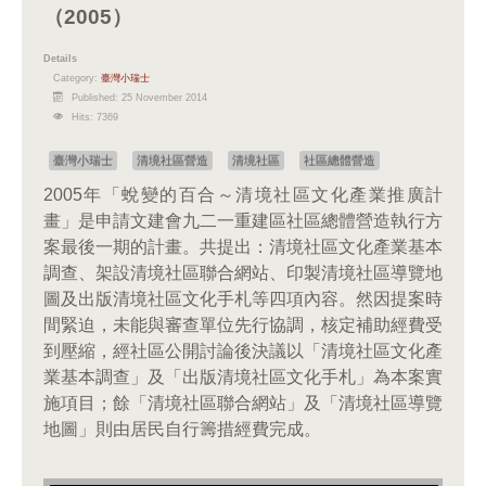
（2005）
Details
Category:
臺灣小瑞士
Published: 25 November 2014
Hits: 7369
臺灣小瑞士
清境社區營造
清境社區
社區總體營造
2005年「蛻變的百合～清境社區文化產業推廣計
畫」是申請文建會九二一重建區社區總體營造執行方
案最後一期的計畫。共提出：清境社區文化產業基本
調查、架設清境社區聯合網站、印製清境社區導覽地
圖及出版清境社區文化手札等四項內容。然因提案時
間緊迫，未能與審查單位先行協調，核定補助經費受
到壓縮，經社區公開討論後決議以「清境社區文化產
業基本調查」及「出版清境社區文化手札」為本案實
施項目；餘「清境社區聯合網站」及「清境社區導覽
地圖」則由居民自行籌措經費完成。