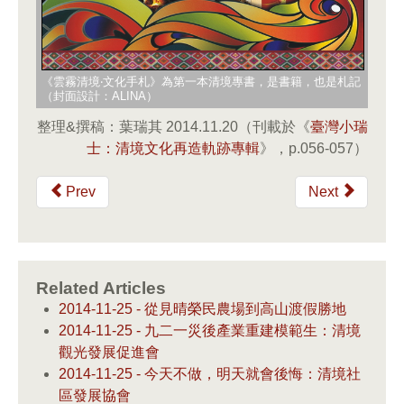
《雲霧清境‧文化手札》為第一本清境專書，是書籍，也是札記
（封面設計：ALINA）
整理&撰稿：葉瑞其 2014.11.20（刊載於《
臺灣小瑞
士：清境文化再造軌跡專輯
》，p.056-057）
Prev
Next
Related Articles
2014-11-25 - 從見晴榮民農場到高山渡假勝地
2014-11-25 - 九二一災後產業重建模範生：清境
觀光發展促進會
2014-11-25 - 今天不做，明天就會後悔：清境社
區發展協會