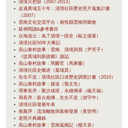
清境火把節（2007-2013）
走過異域五十年：清境社區歷史照片蒐集計畫
（2007）
雲南文化交流平台：南投縣雲南同鄉會
延伸閱讀&參考書目
台海滇云：為了清境一段史（歐之德著）
清境社區50年大事記
高山眷村故事：雲南、清境與我（尹芳子）
《從異域到新故鄉》謝誌
高山眷村故事：馬醫官（馬東蘭）
清境社區史概述（葉瑞其）
生生不息：清境社區口述歷史調查計畫（2010）
高山眷村故事：接送（魯文先）
理事長序：聚沙成塔，永續傳承（楊天福）
局長序：薪火相傳，生生不息（游守中）
清境社區發展年表
推薦序：流渙離散與紮根發展（黃世明）
老照片典藏錄
高山眷村故事：雲南返鄉記（楊天喜）