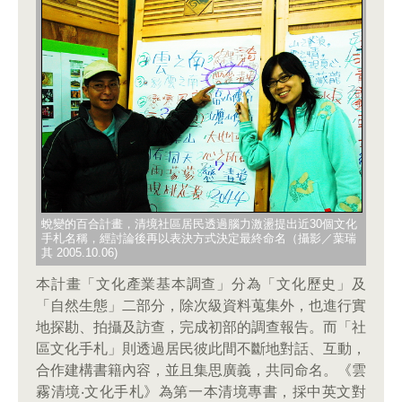
蛻變的百合計畫，清境社區居民透過腦力激盪提出近30個文化
手札名稱，經討論後再以表決方式決定最終命名（攝影／葉瑞
其 2005.10.06)
本計畫「文化產業基本調查」分為「文化歷史」及
「自然生態」二部分，除次級資料蒐集外，也進行實
地探勘、拍攝及訪查，完成初部的調查報告。而「社
區文化手札」則透過居民彼此間不斷地對話、互動，
合作建構書籍內容，並且集思廣義，共同命名。《雲
霧清境‧文化手札》為第一本清境專書，採中英文對