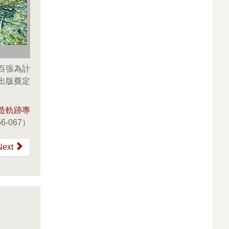
百張為計
出版奠定
造軌跡專
6-067）
Next