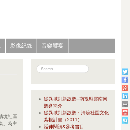
Slide Panel
想
影像紀錄
音樂饗宴
Search
從異域到新故鄉─南投縣雲南同
鄉會簡介
從異域到新故鄉：清境社區文化
清境社區
紮根計畫（2011）
集」為主
延伸閱讀&參考書目