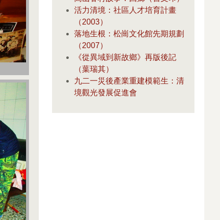
活力清境：社區人才培育計畫
（2003）
落地生根：松崗文化館先期規劃
（2007）
《從異域到新故鄉》再版後記
（葉瑞其）
）
九二一災後產業重建模範生：清
境觀光發展促進會