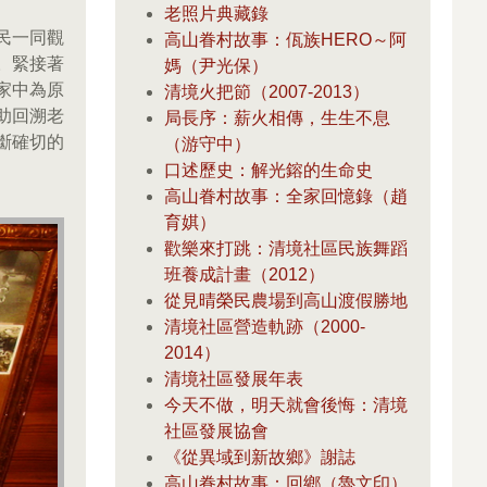
老照片典藏錄
民一同觀
高山眷村故事：佤族HERO～阿
。緊接著
媽（尹光保）
家中為原
清境火把節（2007-2013）
助回溯老
局長序：薪火相傳，生生不息
斷確切的
（游守中）
。
口述歷史：解光鎔的生命史
高山眷村故事：全家回憶錄（趙
育娸）
歡樂來打跳：清境社區民族舞蹈
班養成計畫（2012）
從見晴榮民農場到高山渡假勝地
清境社區營造軌跡（2000-
2014）
清境社區發展年表
今天不做，明天就會後悔：清境
社區發展協會
《從異域到新故鄉》謝誌
高山眷村故事：回鄉（魯文印）