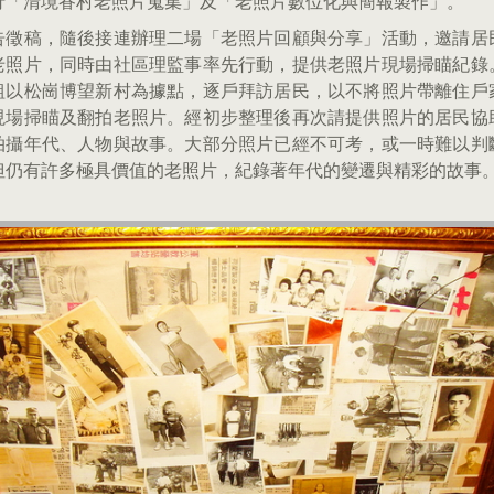
行「清境眷村老照片蒐集」及「老照片數位化與簡報製作」。
告徵稿，隨後接連辦理二場「老照片回顧與分享」活動，邀請居
老照片，同時由社區理監事率先行動，提供老照片現場掃瞄紀錄
組以松崗博望新村為據點，逐戶拜訪居民，以不將照片帶離住戶
現場掃瞄及翻拍老照片。經初步整理後再次請提供照片的居民協
拍攝年代、人物與故事。大部分照片已經不可考，或一時難以判
但仍有許多極具價值的老照片，紀錄著年代的變遷與精彩的故事