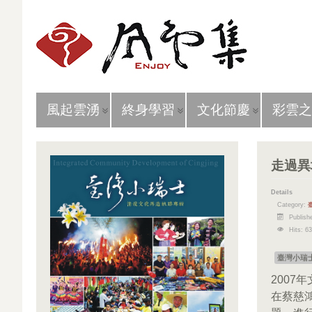
風起雲湧
終身學習
文化節慶
彩雲之
走過異
Details
Category:
Publish
Hits: 6
臺灣小瑞
200
在蔡慈