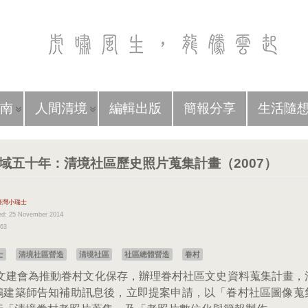
南
人間清境
編輯出版
簡報分享
生活隨
域五十年：清境社區歷史照片蒐集計畫（2007）
臺灣小瑞士
ed: 25 November 2014
363
士
清境社區營造
清境社區
社區總體營造
眷村
7年文建會為推動眷村文化保存，辦理眷村社區文史資料蒐集計畫，
鴻建築師告知補助訊息後，立即提案申請，以「眷村社區圖像蒐