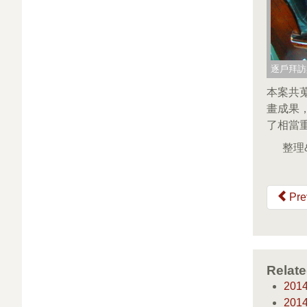
逐戶拜訪
本案共
畫成果
了相當
整理
Pre
Relate
20
20