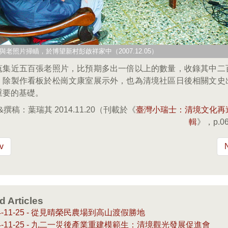
與老照片掃瞄，於博望新村彭啟祥家中（2007.12.05）
蒐集近五百張老照片，比預期多出一倍以上的數量，收錄其中二
，除製作看板於松崗文康室展示外，也為清境社區日後相關文史
重要的基礎。
&撰稿：葉瑞其 2014.11.20（刊載於《
臺灣小瑞士：清境文化再
輯
》，p.06
v
d Articles
14-11-25 - 從見晴榮民農場到高山渡假勝地
14-11-25 - 九二一災後產業重建模範生：清境觀光發展促進會