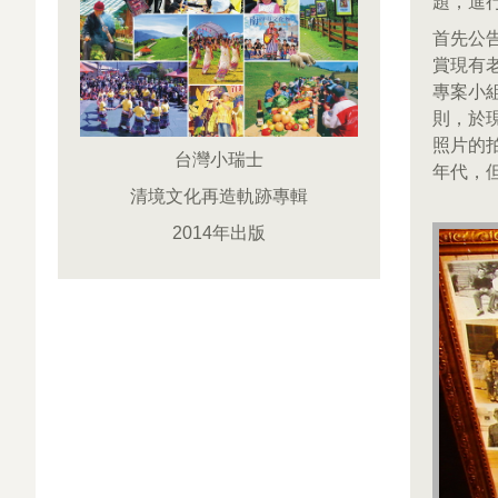
題，進
首先公
賞現有
專案小
則，於
照片的
台灣小瑞士
年代，
清境文化再造軌跡專輯
2014年出版