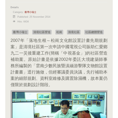
Details
Category:
臺灣小瑞士
Published: 25 November 2014
Hits: 6434
臺灣小瑞士
清境社區營造
松崗
清境社區
社區總體營造
2007年「落地生根～松崗文化館設置計畫先期規劃
案」是清境社區第一次申請中國電視公司賑助仁愛鄉
九二一災後重建工作(簡稱「中視基金」)的社區營造
補助案。原始計畫是依據2002年委託大境建築師事
務所編製的「雲南少數民族暨滇緬游擊隊文物館設置
計畫書」逕行施做，但經審議委員決議，先行補助本
案的細部規劃、資料室維修及購置除濕機，故本案仍
僅限於規劃設計階段。