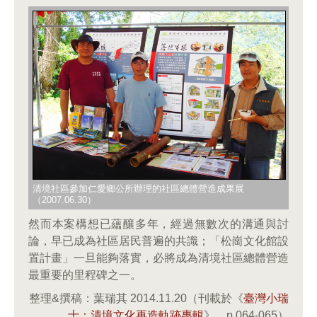
清境社區參加仁愛鄉公所辦理的社區總體營造成果展
（2007.06.30）
然而本案構想已蘊釀多年，經過無數次的溝通與討
論，早已成為社區居民普遍的共識；「松崗文化館設
置計畫」一旦能夠落實，必將成為清境社區總體營造
最重要的里程碑之一。
整理&撰稿：葉瑞其 2014.11.20（刊載於《
臺灣小瑞
士：清境文化再造軌跡專輯
》，p.064-065）