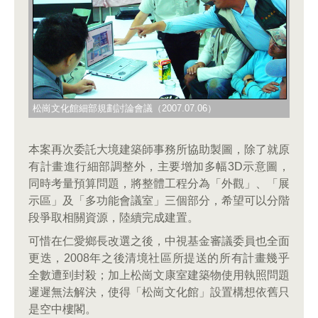
松崗文化館細部規劃討論會議（2007.07.06）
本案再次委託大境建築師事務所協助製圖，除了就原
有計畫進行細部調整外，主要增加多幅3D示意圖，
同時考量預算問題，將整體工程分為「外觀」、「展
示區」及「多功能會議室」三個部分，希望可以分階
段爭取相關資源，陸續完成建置。
可惜在仁愛鄉長改選之後，中視基金審議委員也全面
更迭，2008年之後清境社區所提送的所有計畫幾乎
全數遭到封殺；加上松崗文康室建築物使用執照問題
遲遲無法解決，使得「松崗文化館」設置構想依舊只
是空中樓閣。