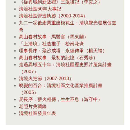
《從異域到新故鄉》三版後記（李克之）
清境社區50年大事記
清境社區營造軌跡（2000-2014）
九二一災後產業重建模範生：清境觀光發展促進
會
高山眷村故事：馬醫官（馬東蘭）
「上清境」社造推手：松崗花班
理事長序：聚沙成塔，永續傳承（楊天福）
高山眷村故事：最初的記憶（石秀珍）
走過異域五十年：清境社區歷史照片蒐集計畫
（2007）
清境火把節（2007-2013）
蛻變的百合：清境社區文化產業推廣計畫
（2005）
局長序：薪火相傳，生生不息（游守中）
老照片典藏錄
清境社區發展年表