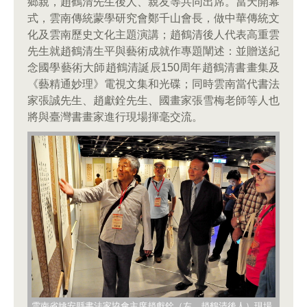
鄉親，趙鶴清先生後人、親友等共同出席。當天開幕
式，雲南傳統蒙學研究會鄭千山會長，做中華傳統文
化及雲南歷史文化主題演講；趙鶴清後人代表高重雲
先生就趙鶴清生平與藝術成就作專題闡述：並贈送紀
念國學藝術大師趙鶴清誕辰150周年趙鶴清書畫集及
《藝精通妙理》電視文集和光碟；同時雲南當代書法
家張誠先生、趙獻銓先生、國畫家張雪梅老師等人也
將與臺灣書畫家進行現場揮毫交流。
雲南省姚安縣書法家協會主席趙獻銓（左，趙鶴清後人）現場