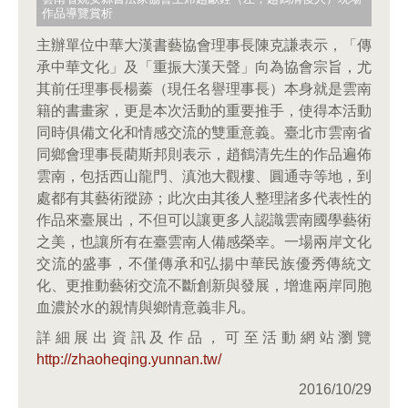
作品導覽賞析
主辦單位中華大漢書藝協會理事長陳克謙表示，「傳
承中華文化」及「重振大漢天聲」向為協會宗旨，尤
其前任理事長楊蓁（現任名譽理事長）本身就是雲南
籍的書畫家，更是本次活動的重要推手，使得本活動
同時俱備文化和情感交流的雙重意義。臺北市雲南省
同鄉會理事長藺斯邦則表示，趙鶴清先生的作品遍佈
雲南，包括西山龍門、滇池大觀樓、圓通寺等地，到
處都有其藝術蹤跡；此次由其後人整理諸多代表性的
作品來臺展出，不但可以讓更多人認識雲南國學藝術
之美，也讓所有在臺雲南人備感榮幸。一場兩岸文化
交流的盛事，不僅傳承和弘揚中華民族優秀傳統文
化、更推動藝術交流不斷創新與發展，增進兩岸同胞
血濃於水的親情與鄉情意義非凡。
詳細展出資訊及作品，可至活動網站瀏覽
http://zhaoheqing.yunnan.tw/
2016/10/29