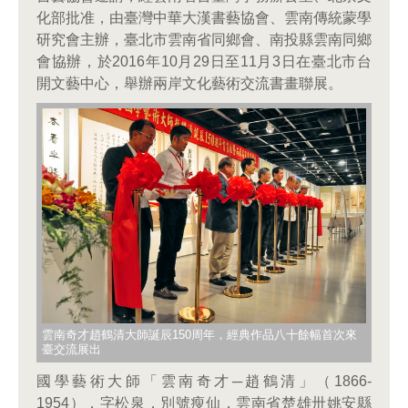
化部批准，由臺灣中華大漢書藝協會、雲南傳統蒙學
研究會主辦，臺北市雲南省同鄉會、南投縣雲南同鄉
會協辦，於2016年10月29日至11月3日在臺北市台
開文藝中心，舉辦兩岸文化藝術交流書畫聯展。
雲南奇才趙鶴清大師誕辰150周年，經典作品八十餘幅首次來
臺交流展出
國學藝術大師「雲南奇才─趙鶴清」（1866-
1954），字松泉，別號瘦仙，雲南省楚雄卅姚安縣