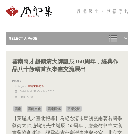
雲南奇才趙鶴清大師誕辰150周年，經典作
品八十餘幅首次來臺交流展出
Details
Category:
雲南文化交流
Published: 29 October 2016
Hits: 5780
雲南
雲南文化
雲南同鄉
兩岸交流
【葉瑞其／臺北報導】為紀念清末民初雲南著名國學
藝術大師趙鶴清先生誕辰150周年，應臺灣中華大漢
書藝協會邀請，經雲南省台臺灣事務辦公室、北京文