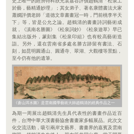
史上唯一的經濟特科狀元袁嘉谷評價趙鶴清「松泉工
於藝，藝精通妙理」；其女弟子、著名康體書法大家
蕭嫻評價老師「道德文章書畫冠一時，門前桃李半天
下」等，皆是公允之論。趙鶴清的書畫詩詞藝術成
就，《滇南名勝圖》《松泉詞鈔》《松泉遊草》早已
集結出版外，篆刻集《松泉印組》也有較高藝術造
詣。另外，還在雲南省多處名勝古跡留有書法、石
刻，如昆明圓通山、圓通寺、翠湖、大觀樓等景點，
至今仍有他的遺筆。
《蒼山洱水圖》是雲南國學藝術大師趙鶴清的經典作品之一
為期一周展出趙鶴清先生具代表性的書畫作品近百
件，台灣中華大漢書藝協會書畫家多幅展品。此次文
化交流活動，吸引兩岸文藝界、書畫界的嘉賓及雲南