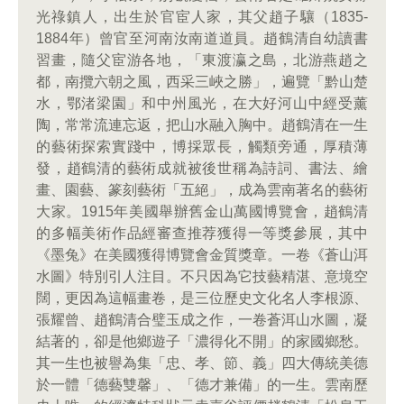
光祿鎮人，出生於官宦人家，其父趙子驤（1835-
1884年）曾官至河南汝南道道員。趙鶴清自幼讀書
習畫，隨父宦游各地，「東渡瀛之島，北游燕趙之
都，南攬六朝之風，西采三峽之勝」，遍覽「黔山楚
水，鄂渚梁園」和中州風光，在大好河山中經受薰
陶，常常流連忘返，把山水融入胸中。趙鶴清在一生
的藝術探索實踐中，博採眾長，觸類旁通，厚積薄
發，趙鶴清的藝術成就被後世稱為詩詞、書法、繪
畫、園藝、篆刻藝術「五絕」，成為雲南著名的藝術
大家。1915年美國舉辦舊金山萬國博覽會，趙鶴清
的多幅美術作品經審查推荐獲得一等獎參展，其中
《墨兔》在美國獲得博覽會金質獎章。一卷《蒼山洱
水圖》特別引人注目。不只因為它技藝精湛、意境空
闊，更因為這幅畫卷，是三位歷史文化名人李根源、
張耀曾、趙鶴清合璧玉成之作，一卷蒼洱山水圖，凝
結著的，卻是他鄉遊子「濃得化不開」的家國鄉愁。
其一生也被譽為集「忠、孝、節、義」四大傳統美德
於一體「德藝雙馨」、「德才兼備」的一生。雲南歷