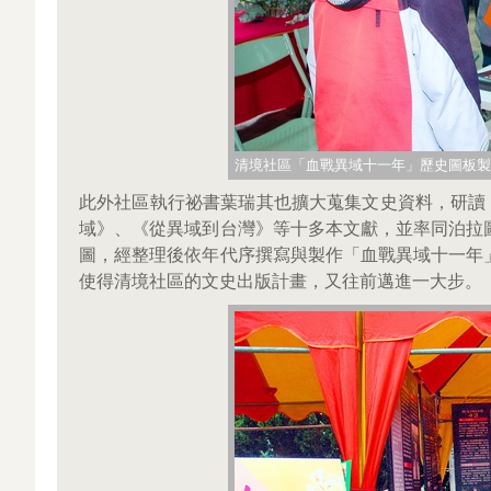
清境社區「血戰異域十一年」歷史圖板製作（2
此外社區執行祕書葉瑞其也擴大蒐集文史資料，研讀
域》、《從異域到台灣》等十多本文獻，並率同泊拉
圖，經整理後依年代序撰寫與製作「血戰異域十一年
使得清境社區的文史出版計畫，又往前邁進一大步。