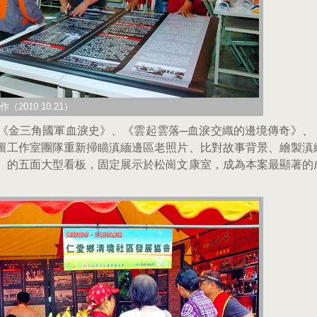
010.10.21）
《金三角國軍血淚史》、《雲起雲落─血淚交織的邊境傳奇》、
圖工作室團隊重新掃瞄滇緬邊區老照片、比對故事背景、繪製滇
」的五面大型看板，固定展示於松崗文康室，成為本案最顯著的