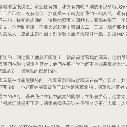
些地痞流氓調查那家怎樣有錢，哪算有錢呢？別的不說單就我家
己苦自己吃，沒有欠債，共產黨來了就安給我們一個富農。還有
下來的，接受過訓練的，慢慢地照著人頭點名，家鄉有張三、李
意見。你管制不說，不要大屠殺嘛！我回去二、三回，我們那小
人當成人，連畜生都不如；對少數民族會比較好一點，對漢族的
用談的，到他贏了他就不跟談了，就節節逼退我們國軍。他們最
候我們在聯合國還有席次，他們在那裡說他們不是共產黨是土地
們說的對，國軍說的都是錯的。
國軍是被共產黨騙垮的，你看看那個時候國軍在前面打日本，共
不可收拾，小老百姓的菜被偷了就說是國軍偷的，國軍沒老百姓
現在的政府。過去我們在初中讀書的同學，在那裏辦公，他拿給
那種說話就是不正常，國家的國防要誰來保護？你不打人家，人
甸打。打仗沒有什麼鐵甲可以穿，都是穿輕裝，而且是緬甸不打