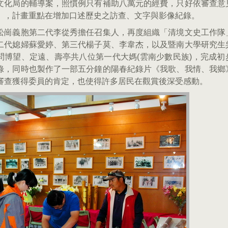
文化局的輔導案，照慣例只有補助八萬元的經費，只好依審查意
」，計畫重點在增加口述歷史之訪查、文字與影像紀錄。
松崗義胞第二代李從秀擔任召集人，再度組織「清境文史工作隊
二代媳婦蘇愛婷、第三代楊子莫、李韋杰，以及暨南大學研究生
問博望、定遠、壽亭共八位第一代大媽(雲南少數民族)，完成初
錄，同時也製作了一部五分鐘的陽春紀錄片《我歌、我情、我鄉
審查獲得委員的肯定，也使得許多居民在觀賞後深受感動。