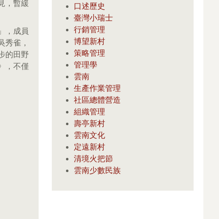
見，暫緩
口述歷史
臺灣小瑞士
行銷管理
」，成員
博望新村
吳秀雀，
策略管理
步的田野
管理學
》，不僅
雲南
生產作業管理
社區總體營造
組織管理
壽亭新村
雲南文化
定遠新村
清境火把節
雲南少數民族