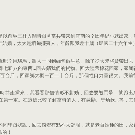
是以前吳三桂入關時跟著當兵帶來到雲南的？因年紀小就出來，
年結婚，太太是緬甸擺夷人，年齡跟我差十歲（民國二十六年生
歲吧？用騾馬，跟人一同到緬甸做生意。除了從大陸將貨帶出去
七雜八的東西...回去銷我們的貨物。回大陸帶棉花回家，家鄉
一百台斤，回家鄉大概一百二十台斤，那個牲口力量很大。我前
那時共產黨來，我看看那個情形不對勁，回去要被鬥爭，就跑出
第一軍。在這邊比較了解當時的人，有蒙顯、馬炳欽...等，其
的同學跟我說，回去感覺有點不太舒服，就是老百姓種的田，家
恐怖的！