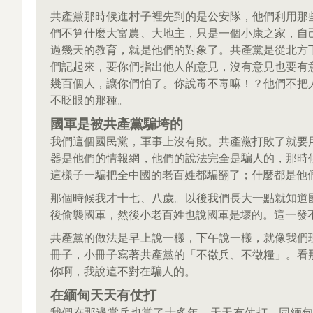
共產黨那時候進村子裡先到的是公安隊，他們利用那
們不算什麼大富農、大地主，只是一個小康之家，自
過幾天的教育，就是他們的對象了。共產黨是從北方
們記起來，要你們指出他人的意見，沒有意見也要有
幾百個人，讓你們怕了。你說毒不毒嘛！？他們不把
不眨眼的那種。
國軍是被共產黨騙垮的
我們這個國民黨，軍事上沒有敗。共產黨打敗了就要
器是他們的情報網，他們的說法完全是騙人的，那時
這樣子一騙把全中國的老百姓都騙翻了；什麼都是他
那個時候我才十七、八歲。以後我們長大一點就知道
後偷襲國軍，然後小老百姓也說國軍是壞的。這一發
共產黨的做法是早上說一樣，下午說一樣，就像我們
冊子，小冊子寫著共產黨的「不徵兵、不徵糧」。看
你啊，我說這不對在騙人的。
在緬甸天天有仗打
我們在那邊當兵也當了十多年，天天有仗打，同緬