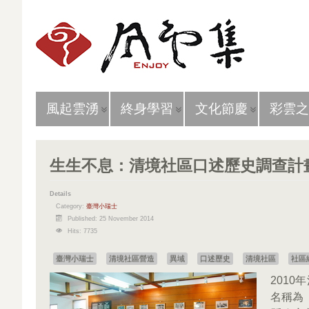
風起雲湧
終身學習
文化節慶
彩雲之
生生不息：清境社區口述歷史調查計畫
Details
Category:
臺灣小瑞士
Published: 25 November 2014
Hits: 7735
臺灣小瑞士
清境社區營造
異域
口述歷史
清境社區
社區
201
名稱為