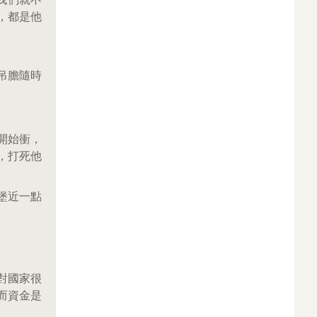
，都是他
吊膽隨時
開始衝，
，打死他
堡近一點
對國家很
而資金是