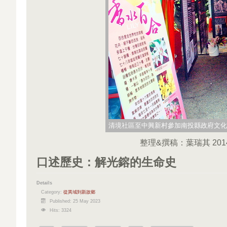
清境社區至中興新村參加南投縣政府文化局辦
整理&撰稿：葉瑞其 2014
口述歷史：解光鎔的生命史
Details
Category:
從異域到新故鄉
Published: 25 May 2023
Hits: 3324