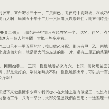
到屏東。來台灣才三十一、二歲而已，退伍時中尉階級。在成功
幾百人啊！民國五十年十二月十六日進入農場居住，剛來到時是
有夫妻二個人，那時房子空間只有現在的一半。吃的、住的、煮
能進入一個人的空間，大概一坪多左右。
們二口只有一甲五厘的地，按口數來分配。那時有甲、乙、丙地
北邊這個方向，就是從大門進左邊的那一片。還有二厘五的菜園
吃。剛開始養二、三頭，慢慢地養起來有六、七頭。養豬用後面
料，那是最好的。剛開始時挑不動，慢慢地摸出來，可以挑一百
公斤啊！
哥退下來做農懂多少啊？我們從小在大陸上沒有做過工，也沒有
助整地工作，只有一部分，大部分還是我們自己用；一邊整理一