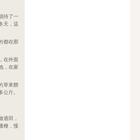
嶺待了一
冬天，這
的都在那
，在外面
地，在家
的草來餵
多公斤。
做過田，
邊種，慢