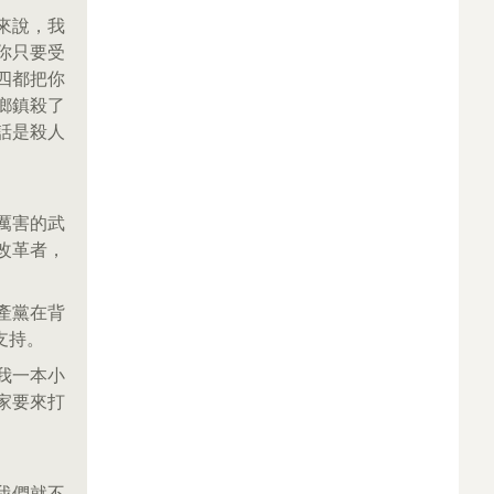
來說，我
你只要受
四都把你
鄉鎮殺了
話是殺人
厲害的武
改革者，
產黨在背
支持。
我一本小
家要來打
我們就不