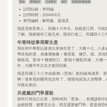
異域
博望新村
口述歷史
眷村
從異域到新故鄉
訪問紀錄：李明錫
訪問時間：2004年6月
整理編輯：解明鑫、葉瑞其
我是雲南景東人，民國十六年生。祖籍是江西，可能
了解。我家鄉有三個兄弟，我排行老二。民國四十三
年青時從事馬幫生意
我在初中畢業以後就出來做生意了，大概十七、八多
帶其他的貨，就像運輸嘛！像茶葉、鹽巴、紙、其他雜
種棉花。那有十幾個牲口，要拖十幾駝回家，大概
年，大概半年左右才會回到家。
我是民國三十八年由家鄉（雲南）跑到緬甸邊界。
啊！後來我的騾馬也沒有了，慢慢地就加入游擊隊，在
半路出來的。
共產黨的鬥爭屠殺
當時只有自己出來，那時候到「普海」，有個讀初中
金銀財寶，都要交出去，而且還要被鬥爭。那是很