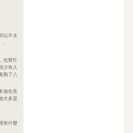
所以不太
）。
，也幫忙
很少有人
後跑了八
來做生意
他大多是
裡有什麼