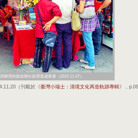
理的新故鄉社區營造成果展（2010.11.07）
.11.20（刊載於《
臺灣小瑞士：清境文化再造軌跡專輯
》，p.09