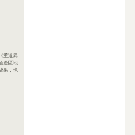
《重返異
緬邊區地
成果，也