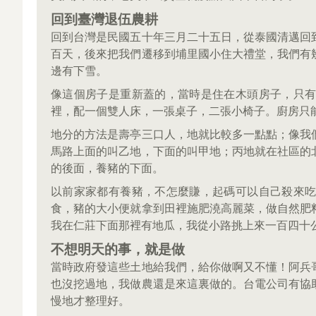
回到臺灣退伍農耕
回到台灣是民國五十年三月二十五日，從泰國清邁回
百天，後來把我們遷移到埔里國小住大禮堂，我們有
邊有下雪。
像這個房子是重新蓋的，當時是住在木頭房子，只
裡，配一個雙人床，一張桌子，二張小椅子。廚房只
地分的方法是壽亭三口人，地就比較多一點點；像我
馬路上面的叫乙地，下面的叫甲地；丙地就在社區的
的後面，養豬的下面。
以前家家都有養豬，不怎麼賺，起碼可以自己殺來
食，豬的大小便就拿到田裡施肥澆高麗菜，做自然肥
我在仁莊下面那裡有地瓜，我從小路挑上來一百四十
不想明天的事，就是做
當時政府發這些土地給我們，給你做啊又不懂！阿兵
也沒挖過地，我做農還是來這裏做的。台電公司有協
慢地才整理好。