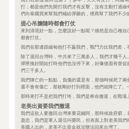
打；都是他們先開打我們才有反擊，沒有主動打過緬
們向泰國買來幫我們補給彈藥的，煙商幫了我們不少
提心吊膽隨時都會打仗
來到清境好一點，怎麼說好一點呢？雖然是自己種自
都會打仗。
我們在那邊跟緬甸他打不贏我們，戰鬥力比我們差，
除了退回台灣時，中共來了三萬多人，我們才幾千人
彈匣換好開始打時他們也沒停下來，好像後面有督促
們三千多人。
我們陣亡的一點點，負傷的還是有，那個時候死了兩
還不會有傷亡，那枚剛好打到裡面，他們就陣亡了。
那時來打不是把我們打垮，我們是奉命撤退，在戰場
老美出資要我們撤退
我們這批人要撤回台灣來要花錢阿，那時候政府窮，
盡忠，我們是軍人退伍叫榮民，但表面上對老美我們
美國人出的，老美不出資金就沒辦法回來台灣了。