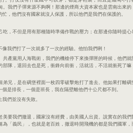
甸。我們子彈來源不夠啊！那邊的煙商大資本家也是雲南出來的
的忙，他們沒有國家就沒人保護，所以他們是我們在保護的。
己吃，不但是用有那種隨時準備作戰的壓力；在那邊你隨時提心
不像我們打了一次就多了一次的經驗。他怕我們咧！
。共產黨用人海戰術，我們的機槍停下來換彈匣的時候，他們就
的部隊，退回去也是死，衝鋒向前衝，活就活，不活就衝死了嘛
個弟兄，是在碉堡裡面一枚四零破擊炮打了進去。他如果打離碉
一個是排長，一個是班長，我在隔壁離他們十公尺都不到。
上我們並沒有失敗。
老美要我們撤退，國家沒有經費，由美國人出資。說實在的我們
稱為「義民」，也就是老百姓，撤退時開飛機的都是我們國軍，