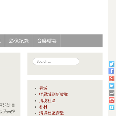
Slide Panel
想
影像紀錄
音樂饗宴
Search
異域
從異域到新故鄉
清境社區
原始計畫
眷村
接受南投
清境社區營造