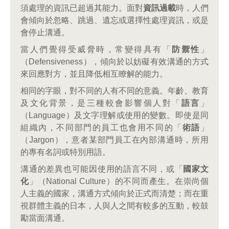
須處理的資訊已超過其能力。面對
資訊過載
時，人們
會傾向於忽略、跳過、遺忘或選擇性處理資訊，或是
會停止溝通。
當人們覺得受威脅時，常變得具有「
防禦性
」
（Defensiveness），傾向於以妨礙有效溝通的方式
來回應對方，並且降低相互瞭解的能力。
相同的字眼，對不同的人有不同的意義。年齡、教育
及文化背景，是三種較會影響個人對「
語言
」
（Language）及文字理解或使用的變數。即使是同
組織內，不同部門的員工也會用不同的「
術語
」
（Jargon），意者某部門員工在內部溝通時，所用
的專有名詞或特別用語。
溝通的差異也可能因使用的語言不同，或「
國家文
化
」（National Culture）的不同而產生。在崇尚個
人主義的國家，溝通方式傾向於正式而清楚；而在重
視群體主義的日本，人與人之間有較多的互動，較鼓
勵當面溝通。