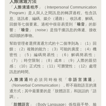
人際溝通方法
「
人際溝通程序
」（Interpersonal Communication
Program）是人與人之間訊息的轉譯過程。包含訊
息、送訊者、編碼、媒介（通路）、收訊者、解碼、
回饋等七個要素。過程中很容易受到「
噪音
」的影
響；「
噪音
」（noise）是指干擾訊息的傳遞、接收
或回饋的事物。
幫助管理者選擇溝通方式的十二個準則為：（1）回
饋；（2）複雜的能力；（3）可能的廣度；（4）機
密性；（5）編碼簡易性；（6）解碼簡易性；
（7）；時空限制；（8）成本；（9）人際的親切
感；（10）正式性；（11）可瀏覽性；（12）處理
訊息的時間。
人際溝通
時必須同時檢視「
非語言溝通
」
（Nonverbal Communication），即不藉助語言的溝
通方式；其中最重要的是「肢體語言」和說話的「語
調」。
「
肢體語言
」（Body Language）係指藉手勢、臉