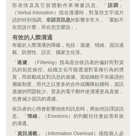
部表情及其它肢體動作來傳遞訊息。「
語調
」
（Verbal Intonation）指在溝通時，對某些文字或片
語的特別強調。
非語言訊息
的影響非常大，「重點不
在您說什麼，而在您怎麼說」。
有效的人際溝通
有礙於人際溝通的障礙，包括：過濾、情緒、資訊過
載、防禦性、語言、國家文化等。
「
過濾
」（Filtering）指為迎合收訊者的偏好而對資
訊的刻意操控。組織文化可能透過對某種行為的奬
賞，而鼓勵或反對訊息的過濾。當組織較不依嚴謹的
層級制度，而代之以更多的合作或團隊結構時，資訊
過濾的問題較少。普及的電子郵件使溝通更為直接，
也會減少資訊的過濾。
收訊者的心情會影響他收到訊息時，將如何詮譯該訊
息。「
情緒
」（Emotions）的判斷往往會妨害有效
的溝通。
「
資訊過載
」（Information Overload）係指個人必