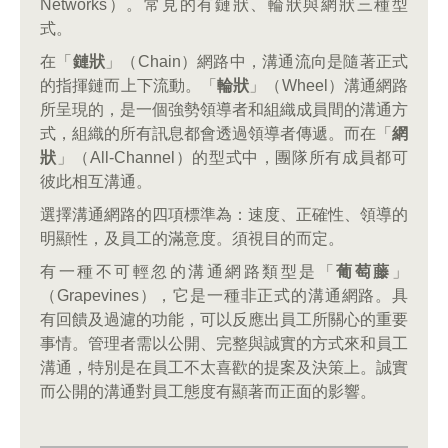
Networks）。常見的有鏈狀、輪狀與網狀三種型
式。
在「
鏈狀
」（Chain）網路中，溝通流向是隨著正式
的指揮鏈而上下流動。「
輪狀
」（Wheel）溝通網路
所呈現的，是一個強勢領導者和組織成員間的溝通方
式，組織的所有訊息都會透過領導者傳遞。而在「
網
狀
」（All-Channel）的型式中，團隊所有成員都可
彼此相互溝通。
選擇溝通網路的四項標準為：速度、正確性、領導的
明顯性，及員工的滿意度。須視目的而定。
有一種不可輕忽的溝通網路類型是「
葡萄藤
」
（Grapevines），它是一種非正式的溝通網路。具
有回饋及過濾的功能，可以反應出員工所關心的重要
事情。管理者需以公開、完整與誠實的方式來和員工
溝通，特別是在員工不太喜歡的提案及決策上。誠實
而公開的溝通對員工態度有顯著而正面的影響。