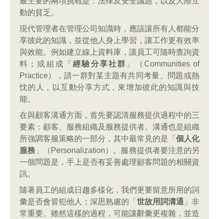
最主要的兩項挑戰是：法律及安全議題，以及人際互
動的貧乏。
現代管理者在管理公司知識時，應該讓所有人都能分
享彼此的知識，並從他人身上學習，讓工作更有效率
與效能。例如建立線上資料庫，讓員工可隨時查詢資
料；或組成「
經驗分享社群
」（Communities of
Practice），請一群對某主題有共同考量、問題或熱
忱的人，以互動分享方式，來增加彼此的知識與技
能。
在與顧客溝通方面，首先要認清服務提供過程中的三
要素：顧客、服務組織及服務提供者。溝通也是組織
所強調客服策略的一部分，其中最常見的是「
個人化
服務
」（Personalization）。服務提供者要注意的另
一個問題是，手上是否有妥善處理顧客問題的相關資
訊。
隨著員工的組成日趨多樣化，我們更要留意所用的詞
彙是否會冒犯他人；深思熟慮的「
世故用詞溝通
」非
常重要。雖然這樣的過程，可能讓辭彙更複雜，並造