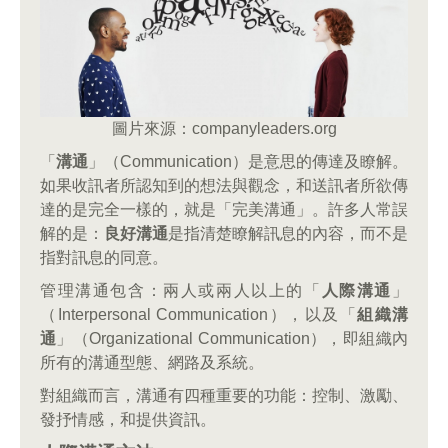
圖片來源：companyleaders.org
「
溝通
」（Communication）是意思的傳達及瞭解。
如果收訊者所認知到的想法與觀念，和送訊者所欲傳
達的是完全一樣的，就是「完美溝通」。許多人常誤
解的是：
良好溝通
是指清楚瞭解訊息的內容，而不是
指對訊息的同意。
管理溝通包含：兩人或兩人以上的「
人際溝通
」
（Interpersonal Communication），以及「
組織溝
通
」（Organizational Communication），即組織內
所有的溝通型態、網路及系統。
對組織而言，溝通有四種重要的功能：控制、激勵、
發抒情感，和提供資訊。