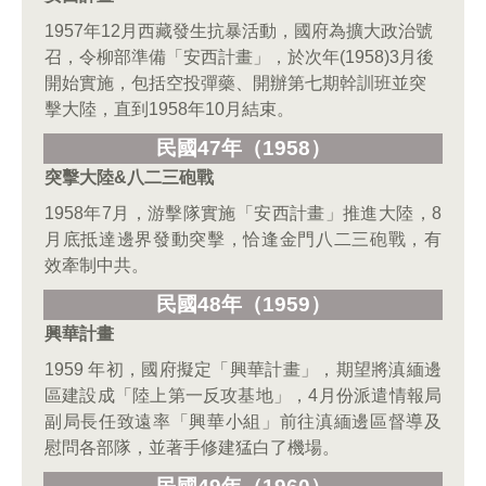
1957年12月西藏發生抗暴活動，國府為擴大政治號
召，令柳部準備「安西計畫」，於次年(1958)3月後
開始實施，包括空投彈藥、開辦第七期幹訓班並突
擊大陸，直到1958年10月結束。
民國47
年（1958
）
突擊大陸&
八二三砲戰
1958年7月，游擊隊實施「安西計畫」推進大陸，8
月底抵達邊界發動突擊，恰逢金門八二三砲戰，有
效牽制中共。
民國48
年（1959
）
興華計畫
1959 年初，國府擬定「興華計畫」，期望將滇緬邊
區建設成「陸上第一反攻基地」，4月份派遣情報局
副局長任致遠率「興華小組」前往滇緬邊區督導及
慰問各部隊，並著手修建猛白了機場。