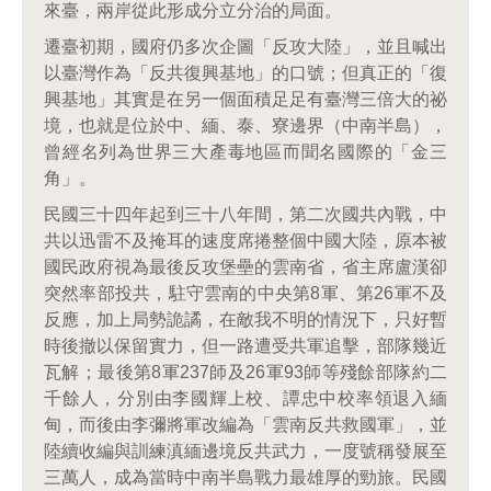
來臺，兩岸從此形成分立分治的局面。
遷臺初期，國府仍多次企圖「反攻大陸」，並且喊出
以臺灣作為「反共復興基地」的口號；但真正的「復
興基地」其實是在另一個面積足足有臺灣三倍大的祕
境，也就是位於中、緬、泰、寮邊界（中南半島），
曾經名列為世界三大產毒地區而聞名國際的「金三
角」。
民國三十四年起到三十八年間，第二次國共內戰，中
共以迅雷不及掩耳的速度席捲整個中國大陸，原本被
國民政府視為最後反攻堡壘的雲南省，省主席盧漢卻
突然率部投共，駐守雲南的中央第8軍、第26軍不及
反應，加上局勢詭譎，在敵我不明的情況下，只好暫
時後撤以保留實力，但一路遭受共軍追擊，部隊幾近
瓦解；最後第8軍237師及26軍93師等殘餘部隊約二
千餘人，分別由李國輝上校、譚忠中校率領退入緬
甸，而後由李彌將軍改編為「雲南反共救國軍」，並
陸續收編與訓練滇緬邊境反共武力，一度號稱發展至
三萬人，成為當時中南半島戰力最雄厚的勁旅。民國