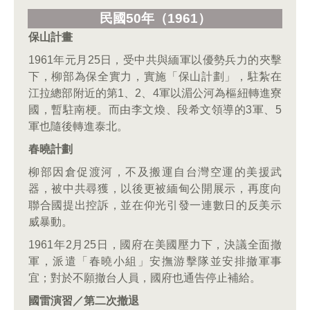
民國50
年（1961
）
保山計畫
1961年元月25日，受中共與緬軍以優勢兵力的夾擊
下，柳部為保全實力，實施「保山計劃」，駐紮在
江拉總部附近的第1、2、4軍以湄公河為樞紐轉進寮
國，暫駐南梗。而由李文煥、段希文領導的3軍、5
軍也隨後轉進泰北。
春曉計劃
柳部因倉促渡河，不及搬運自台灣空運的美援武
器，被中共尋獲，以後更被緬甸公開展示，再度向
聯合國提出控訴，並在仰光引發一連數日的反美示
威暴動。
1961年2月25日，國府在美國壓力下，決議全面撤
軍，派遣「春曉小組」安撫游擊隊並安排撤軍事
宜；對於不願撤台人員，國府也通告停止補給。
國雷演習／第二次撤退