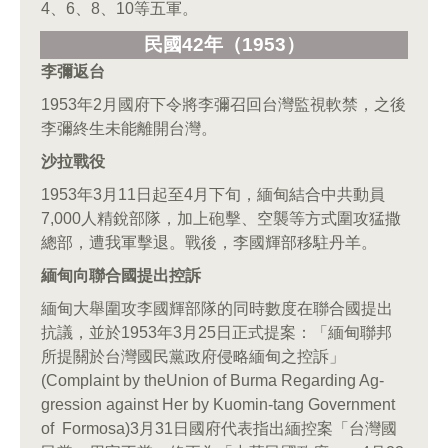
4、6、8、10等五軍。
民國42
年（1953
）
李彌返台
1953年2月國府下令將李彌召回台灣監視軟禁，之後
李彌終生未能離開台灣。
沙拉戰役
1953年3月11日起至4月下旬，緬甸結合中共動員
7,000人精銳部隊，加上砲擊、空襲等方式圍攻猛撒
總部，遭我軍擊退。戰後，李國輝部移駐丹羊。
緬甸向聯合國提出控訴
緬甸大舉圍攻李國輝部隊的同時數度在聯合國提出
抗議，並於1953年3月25日正式提案：「緬甸聯邦
所提關於台灣國民黨政府侵略緬甸之控訴」
(Complaint by theUnion of Burma Regarding Ag-
gression against Her by Kuomin-tang Government
of Formosa)3月31日國府代表指出緬控案「台灣國