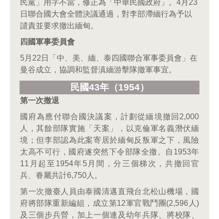
民黨」用字不當，修正為「中華民國政府」。4月23
日聯合國大會全體決議通過，對李部滯緬行為予以
譴責並要求撤出緬甸。
四國軍事委員會
5月22日「中、美、緬、泰四國聯合軍事委員會」在
曼谷成立，協調和監督滇緬游擊隊撤軍事宜。
民國43
年（1954
）
第一次撤退
國府為應付聯合國決議案，計劃從緬境撤回2,000
人，其餘部隊實施「天案」，以克倫軍名義潛伏緬
境；但李部認為此案寄居於緬甸反叛軍之下，風險
太高不可行，國府遂突然下令部隊全撤。自1953年
11月起至1954年5月間，分三個梯次，共撤回官
兵、眷屬共計6,750人。
第一次撤臺人員由泰國清邁直飛台北松山機場，國
府將部隊重新編組，成立第12軍官戰鬥團(2,596人)
及三個步兵營，加上一個連及幼年兵隊、將校隊、