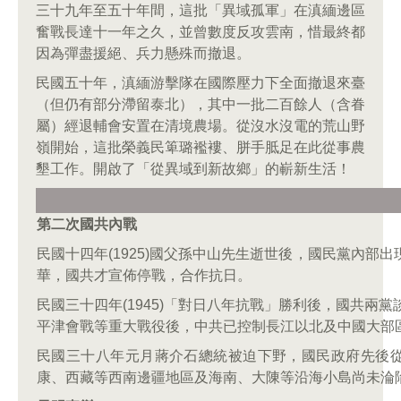
三十九年至五十年間，這批「異域孤軍」在滇緬邊區
奮戰長達十一年之久，並曾數度反攻雲南，惜最終都
因為彈盡援絕、兵力懸殊而撤退。
民國五十年，滇緬游擊隊在國際壓力下全面撤退來臺
（但仍有部分滯留泰北），其中一批二百餘人（含眷
屬）經退輔會安置在清境農場。從沒水沒電的荒山野
嶺開始，這批榮義民箄璐襤褸、胼手胝足在此從事農
墾工作。開啟了「從異域到新故鄉」的嶄新生活！
第二次國共內戰
民國十四年(1925)國父孫中山先生逝世後，國民黨內部出
華，國共才宣佈停戰，合作抗日。
民國三十四年(1945)「對日八年抗戰」勝利後，國共兩
平津會戰等重大戰役後，中共已控制長江以北及中國大部
民國三十八年元月蔣介石總統被迫下野，國民政府先後
康、西藏等西南邊疆地區及海南、大陳等沿海小島尚未淪