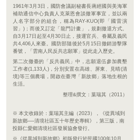
1961年3月3日，國防會議副秘書長蔣經國與美海軍
補助通信中心負責人克萊恩會談撤軍事宜，並以兩
人名字部分的組合，稱為RAY-KUO(即「國雷演
習」)；而後又訂定「龍門計畫」，規劃撤退方式。
自3月17日起至4月30日止，接運官兵、眷屬及義民
共4,406人來臺。國防部隨後於5月15日撤銷游擊隊
番號，「雲南人民反共志願軍」從此走入歷史。
第二次撤臺的「反共義民」中，志願退伍參加農墾
工作者(1,133人)，分別安置在高雄、屏東、見晴(清
境)等三個農場，開啟在臺灣「新故鄉」落地生根的
生活。
整理&撰文：葉瑞其（2011）
※ 本文收錄於：葉瑞其主編（2023），《從異域到
新故鄉──清境社區五十年歷史專輯》，第三版，南
投縣仁愛鄉清境社區發展協會發行。
※《從異域到新故鄉》初版發行於民國100年10月