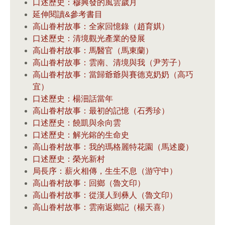
口述歷史：穆興發的風雲歲月
延伸閱讀&參考書目
高山眷村故事：全家回憶錄（趙育娸）
口述歷史：清境觀光產業的發展
高山眷村故事：馬醫官（馬東蘭）
高山眷村故事：雲南、清境與我（尹芳子）
高山眷村故事：當歸爺爺與賽德克奶奶（高巧
宜）
口述歷史：楊沺話當年
高山眷村故事：最初的記憶（石秀珍）
口述歷史：饒凱與余向雲
口述歷史：解光鎔的生命史
高山眷村故事：我的瑪格麗特花園（馬述慶）
口述歷史：榮光新村
局長序：薪火相傳，生生不息（游守中）
高山眷村故事：回鄉（魯文印）
高山眷村故事：從漢人到彝人（魯文印）
高山眷村故事：雲南返鄉記（楊天喜）