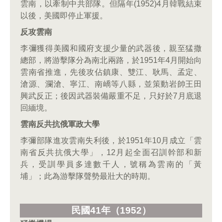
雲南，以牽制中共部隊。但隔年(1952)4月韓戰結束
以後，美國即停止軍援。
反攻雲南
李彌獲得美國和國府支援少量的武器後，親至猛撒
總部，將游擊隊分為南北兩路，於1951年4月開始向
雲南省推進，先後攻佔鎮康、雙江、耿馬、孟定、
滄源、瀾滄、寧江、南嶠等八縣，並策動岩帥王田
興武反正；後因武器裝備嚴重不足，只好於7月底退
回緬境。
雲南反共抗俄軍政大學
李彌部隊進攻雲南失利後，於1951年10月成立「雲
南省反共抗俄大學」，12月起全面召訓幹部和新
兵，受訓學員多達數千人，號稱為雲南的「黃
埔」；此為游擊隊聲勢最壯大的時期。
民國41
年（1952
）