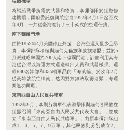
猛撒機場
為補給戰爭所需的武器和物資，李彌部隊於猛撒修
建機場，國府委託復興航空自1952年4月1日起至次
年8月，一共從臺灣進行了三十架次的空運任務。
南下穆爾門港
由於1952年4月美國停止外援，台灣空運又量少且昂
貴，李彌部隊積極與緬甸克倫族和蒙族結盟；並於5
月派姚昭率團約700人南下穆爾門港，計畫利用其海
港從台灣以海運方式運送幹部人員和武器械彈。運
載880名幹部和335噸軍品的「海滇輪」於次年2月
從高雄啟航往緬南，然因雙方無法取得連繫，海運
案無功而返。
東南亞自由人民反共聯軍
1952年9月，李則芬將軍代表游擊隊與緬甸各民族在
猛撒召開「東南亞自由人民反共代表大會」，並成
立「東南亞自由人民反共聯軍」；由原李彌部隊組
成1、3、5、7、9五軍，其他民族則分別成立2、