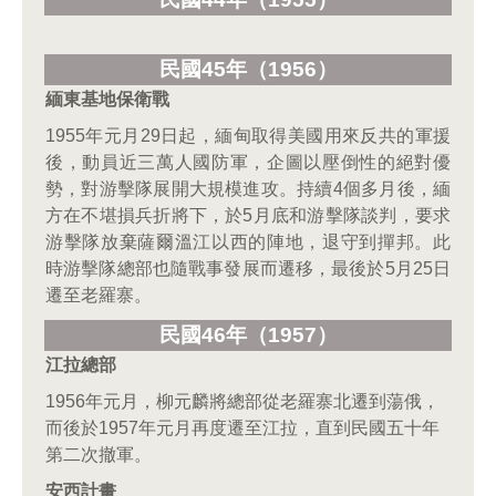
民國45
年（1956
）
緬東基地保衛戰
1955年元月29日起，緬甸取得美國用來反共的軍援
後，動員近三萬人國防軍，企圖以壓倒性的絕對優
勢，對游擊隊展開大規模進攻。持續4個多月後，緬
方在不堪損兵折將下，於5月底和游擊隊談判，要求
游擊隊放棄薩爾溫江以西的陣地，退守到撣邦。此
時游擊隊總部也隨戰事發展而遷移，最後於5月25日
遷至老羅寨。
民國46
年（1957
）
江拉總部
1956年元月，柳元麟將總部從老羅寨北遷到蕩俄，
而後於1957年元月再度遷至江拉，直到民國五十年
第二次撤軍。
安西計畫