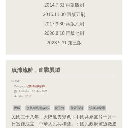
2014.7.31 再版四刷
2015.11.30 再版五刷
2017.9.30 再版六刷
2020.8.10 再版七刷
2023.5.31 第三版
滇沛流離，血戰異域
Details
Category:
從異域到新故鄉
Published: 25 May 2023
Hits: 5519
異域
從異域到新故鄉
金三角
國雷演習
滇緬游擊隊
民國三十八年，大陸風雲變色；中國共產黨於十月一
日宣佈成立「中華人民共和國」；國民政府被迫撤遷