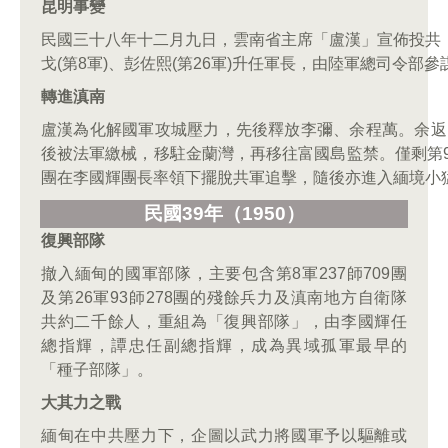
昆明事變
民國三十八年十二月九日，雲南省主席「盧漢」宣佈投共
戈(第8軍)、彭佐熙(第26軍)升任軍長，由陸軍總司令部
轉進滇南
盧漢為化解國軍攻城壓力，先後釋放李彌、余程萬。余返
後被法軍繳械，移駐金蘭灣，再移往富國島監禁。僅剩第93
團在李國輝團長率領下擺脫共軍追擊，隨後亦進入緬境小猛
民國39
年（1950
）
復興部隊
撤入緬甸的國軍部隊，主要包含第8軍237師709團
及第26軍93師278團的殘餘兵力及滇南地方自衛隊
共約二千餘人，重組為「復興部隊」，由李國輝任
總指輝，譚忠任副總指輝，成為異域孤軍最早的
「種子部隊」。
大其力之戰
緬甸在中共壓力下，企圖以武力將國軍予以驅離或