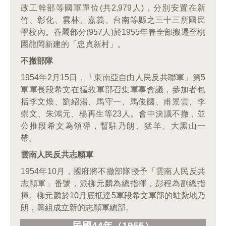
政工幹部等國軍單位(共2,979人)，分別安置在新
竹、彰化、雲林、嘉義、台南等縣之三十三所國民
學校內。眷屬部分(957人)於1955年春全部搬遷至桃
園龍岡新建的「忠貞新村」。
不撤部隊
1954年2月15日，「東南亞自由人民反共聯軍」第5
軍軍長段希文在猛敦軍部召集軍事會議，參加者包
括李文煥、劉紹湯、馬守一、馬俊國、甫景雲、李
崇文、朱鴻元、楊再生等23人。會中決議不撤，並
公推段希文為領導，暫駐乃朗、猛羊、大黑山一
帶。
雲南人民反共志願軍
1954年10月，國府將不撤部隊授予「雲南人民反共
志願軍」番號，派柳元麟為總指揮，彭程為副總指
揮。柳元麟於10月底抵達5軍段希文軍部的駐紮地乃
朗，籌組成立新的志願軍總部。
民國44
年（1955
）