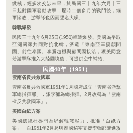
繳械，經多次交涉未果，於民國三十九年六月十三
日起對國軍發動攻擊，歷時二個多月的戰鬥後，緬
軍慘敗，游擊隊也因而聲名大噪。
韓戰爆發
民國三十九年6月25日(1950)韓戰爆發。美國為爭取
亞洲國家共同對抗北韓，派遣「東南亞軍援顧問
團」前往泰國。李彌趁機與顧問團接洽，獲美同意
若游擊隊推入大陸國境後，可提供空中補給。
民國40年（1951）
雲南省反共救國軍
雲南省反共救國軍1951年1月國府成立「雲南省游擊
軍總指揮部」，派李彌為總指揮。2月改稱為「雲南
省反共救國軍」。
美國白紙方案
美國總統杜魯門為紓解韓戰壓力，批准「白紙方
案」，自1951年2月起與泰國秘密支援李彌部隊進攻