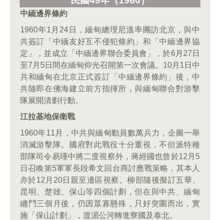
民國49
年（1960
）
中緬邊界條約
1960年1月24日，緬甸總理尼溫率團訪北京，與中
共簽訂「中緬友好互不侵犯條約」和「中緬邊界協
定」，並成立「中緬邊界聯合委員會」，於6月27日
至7月5日間在緬甸仰光召開第一次會議。10月1日中
共和緬甸在北京正式簽訂「中緬邊界條約」後，中
共隨即在佛海建立前方指揮所，與緬甸聯合對游擊
隊展開清剿行動。
江拉基地保衛戰
1960年11月，中共與緬甸動員數萬兵力，企圖一舉
消滅游擊隊。國府對此戰役十分重視，不但派特種
部隊司令易瑾中將二度視察外，蔣經國也曾於12月5
日召喚第5軍軍長段希文回台商討應戰策略，其本人
亦於12月20日親至邊區視察。柳部隨後擬訂五華、
昆明、楚雄、保山等四個計劃，但在與中共、緬甸
纏鬥三個月後，仍因眾寡懸殊，只好突圍而出，實
施「保山計劃」，渡湄公河轉進寮國及泰北。