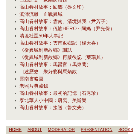
高山眷村故事：回鄉（魯文印）
滇沛流離，血戰異域
高山眷村故事：雲南、清境與我（尹芳子）
高山眷村故事：佤族HERO～阿媽（尹光保）
清境社區50年大事記
高山眷村故事：雲南返鄉記（楊天喜）
《從異域到新故鄉》謝誌
《從異域到新故鄉》再版後記（葉瑞其）
高山眷村故事：馬醫官（馬東蘭）
口述歷史：朱好彩與馬炳欽
雲南省略圖
老照片典藏錄
高山眷村故事：最初的記憶（石秀珍）
泰北華人小中國：唐窩、美斯樂
高山眷村故事：接送（魯文先）
HOME
ABOUT
MODERATOR
PRESENTATION
BOOKS