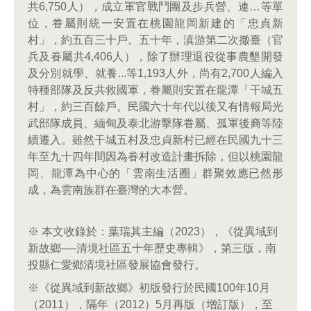
共6,750人），成立軍官戰鬥團及步兵營、連…等單
位，眷屬則統一安置在桃園龍岡新建的「忠貞新
村」，約五百三十戶。五十年，滇游第二次撤臺（官
兵及眷屬共4,406人），除了辦理退役從事農墾開發
及分別就學、就養...等1,193人外，尚有2,700人編入
特種部隊及反共救國軍，眷屬則安置在龍潭「干城五
村」，約三百餘戶。民國六十年代以後又有情報局光
武部隊成員、緬甸及泰北游擊隊眷屬、孤軍後裔等陸
續遷入。雖然干城五村及忠貞新村已經在民國九十三
年至九十四年間因為眷村改造計畫拆除，但以桃園龍
岡、龍潭為中心的「雲南生活圈」群聚效應已然形
成，為雲南族群在臺灣的大本營。
※ 本文收錄於：葉瑞其主編（2023），《從異域到
新故鄉──清境社區五十年歷史專輯》，第三版，南
投縣仁愛鄉清境社區發展協會發行。
※《從異域到新故鄉》初版發行於民國100年10月
（2011），隔年（2012）5月再版（增訂版），至