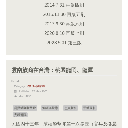
2014.7.31 再版四刷
2015.11.30 再版五刷
2017.9.30 再版六刷
2020.8.10 再版七刷
2023.5.31 第三版
雲南族裔在台灣：桃園龍岡、龍潭
Details
Category:
從異域到新故鄉
Published: 25 May 2023
Hits: 4850
從異域到新故鄉
滇緬游擊隊
忠貞新村
干城五村
光武部隊
民國四十三年，滇緬游擊隊第一次撤臺（官兵及眷屬