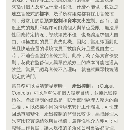
來指引個人及單位什麼可以做、什麼不能做，也就是
建立官僚式的
標準
。幾乎所有組織都有採用官僚控
制，最常用的是
預算控制
和
資本支出控制
。然而，過
度正式的規則和程序可能讓個人與單位受限，無法彈
性回應特定情況，導致績效不佳，也會讓追求個人自
由、積極主動的員工喪失動機。因此，當組織面對動
態且快速變遷的環境或員工技能良好且重視自主性
時，不適合全盤的官僚控制。此外，為了落實官僚規
則，花費在監督個人與單位績效上的成本可能超過其
效益。當員工認為官僚不合理時，就會試圖尋找繞過
規定的法門。
當任務可以被清楚界定時，「
產出控制
」（Output
Controls）可以為單位和個人設定目標，並據此監控
績效。產出控制的優點是：賦予部門經理人較大的自
主權，可以依據不同的情境來安排工作環境，可快速
回應市場變化。產出控制的監督比較少，高階經理人
只需比較實際績效與目標值，選擇性地介入即可；可
減輕工作負擔，讓大規模的多角化公司更容易管理。