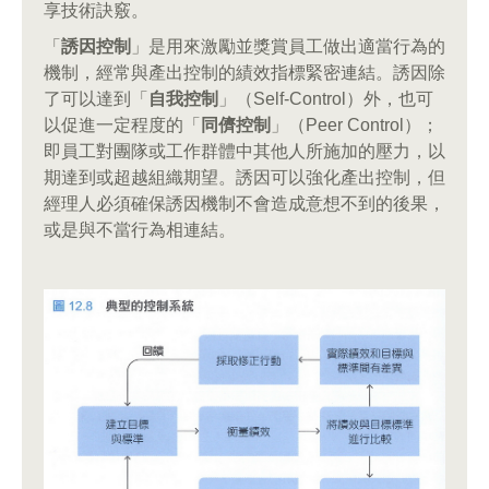
享技術訣竅。
「
誘因控制
」是用來激勵並獎賞員工做出適當行為的
機制，經常與產出控制的績效指標緊密連結。誘因除
了可以達到「
自我控制
」（Self-Control）外，也可
以促進一定程度的「
同儕控制
」（Peer Control）；
即員工對團隊或工作群體中其他人所施加的壓力，以
期達到或超越組織期望。誘因可以強化產出控制，但
經理人必須確保誘因機制不會造成意想不到的後果，
或是與不當行為相連結。