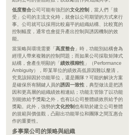
低度整合
公司可能有強烈的
文化控制
，當人們「接
受」公司的主流文化時，就會以公司期望的方式來行
事。公司就可以採用比較扁平的組織結構、比較寬的
控制幅度，通常也會提升產出控制與誘因機制的效
能。
當策略與環境需要「
高度整合
」時，功能別結構會為
經理人帶來複雜的控制問題；而如果公司採取矩陣式
結構，會產生明顯的「
績效模糊性
」（Performance
Ambiguity），即某單位的績效高低原因難以釐清，
究竟該歸因於功能單位，還是團隊？可能的解決方案
是確保所有關鍵人員的
誘因一致性
，典型做法是把誘
因和更高層的組織績效相連結；功能主管除了以功能
別能效給予獎勵之外，也有以公司整體績效所給予的
獎勵。此外，強勢的
文化控制
也有助於建立公司整體
的規範與價值觀，凸顯出功能單位和團隊之間互惠合
作的重要性。
多事業公司的策略與組織