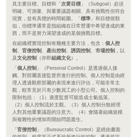
其主要目標。目標和「
次要目標
」（Subgoal）必須
明確、可測量、與重要議題相關、具有挑戰性但符合
現實，並有具體的時間範圍。「
標準
」和目標很類
似，但標準通常是指組織在日常營運中希望達成的東
西，而不是努力渴望達成的某個挑戰目標。
在組織裡實現控制有幾種主要方法，包含：
個人控
制
、
官僚控制
、
產出控制
、
誘因控制
、
市場控制
，以
及
文化控制
（亦即
組織文化
）。
「
個人控制
」（Personal Control）是透過個人接
觸、對部屬直接監督所進行的控制。個人控制是由經
理人透過觀察部屬的表現來進行評估，可能非常主
觀，較常見於只有少數員工的小型公司。個人控制的
限制包括：（1）過度監督可能造成士氣低落。
（2）個人控制流於主觀。（3）個人控制分散經理
人對其他重要議題的注意力。（4）會隨著組織規模
與複雜性的增加而開始問題叢生。
「
官僚控制
」（Bureaucratic Control）是經由書面
的規則、程序等正式系統所進行的控制。透過規定，