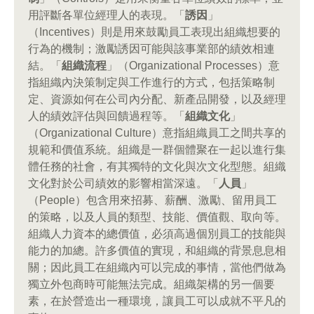
用評斷各單位經理人的表現。「
誘因
」
（Incentives）則是用來鼓勵員工表現出組織想要的
行為的機制；激勵誘因可能與該事業部的績效相連
結。「
組織流程
」（Organizational Processes）意
指組織內決策制定與工作進行的方式，包括策略制
定、資源如何在公司內分配、新產品開發，以及經理
人的績效評估與回饋過程等。「
組織文化
」
（Organizational Culture）意指組織員工之間共享的
規範和價值系統。組織是一群個體聚在一起以進行集
體任務的社會，有其獨特的文化與次文化型態。組織
文化對於公司績效的影響相當深遠。「
人員
」
（People）包含用來招募、薪酬、激勵、留用員工
的策略，以及人員的類型、技能、價值觀、取向等。
組織人力資本的總價值，必須高過個別員工的技能與
能力的加總。許多價值的實現，和組織的背景息息相
關；因此員工在組織內可以完成的事情，當他們做為
獨立外包商時可能無法完成。組織架構的另一個要
素，在於營造出一種環境，讓員工可以成就不平凡的