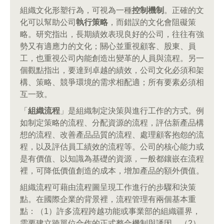
組織文化形塑行為，可視為一種
控制機制
。正確的文
化可以幫助公司
執行策略
，而錯誤的文化會阻礙策
略。研究指出，長期績效表現良好的公司，往往有強
勢又有適應力的文化；關心並重視顧客、股東、員
工，也重視公司內能創造出變革的人員與流程。另一
個觀點指出，要達到卓越的績效，公司文化必須和架
構、策略、競爭環境的需求相配適；所有要素必須相
互一致。
「
組織流程
」是組織制定決策與進行工作的方式。例
如制定策略的流程、分配資源的流程，評估新產品構
想的流程、改善產品品質的流程、處理顧客抱怨的流
程，以及評估員工績效的流程等。公司的核心能力或
是有價值、以知識為基礎的資源，一般都鑲嵌在流程
裡，可降低價值創造的成本，增加產品的額外價值。
組織流程可藉由流程圖呈現工作進行的步驟和決策
點。在國際企業的背景裡，流程管理有兩個基本重
點：（1）許多流程跨越功能或事業部的組織疆界，
需要建立跨單位合作的正式整合機制與誘因。（2）