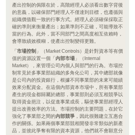
產出控制的侷限在於，高階經理人必須看出數字背後
的意義，以確保部門經理人不僅達到目標，也遵循與
組織價值觀一致的行事方式。經理人必須確保採取正
確的準則來衡量產出；如果準則不正確，可能導致不
當的行為。此外，當不同部門之間高度相互依賴時，
會導致績效模糊，使產出控制變得更難。
「
市場控制
」（Market Controls）是針對資本等有價
值的資源設置一個「
內部市場
」（Internal
Market），來管理公司內個人與部門的行為。市場控
制常見於多事業部組織的多角化公司，其中總部就像
是公司內的投資銀行，根據不同事業部的未來可能績
效來分配資金。在這個內部資本市場中，所有事業部
產生的現金都歸屬於總部，事業部則必須互相競爭以
取得資金挹注，以促進事業成長，驅使事業部經理人
提出改善效率的方法。市場控制的主要問題，在於它
強化了事業部之間的
內部競爭
，因此很難建立互惠合
作的關係。如果兩個事業部競相開發非常類似的新產
品，並彼此爭奪有限的資本資源，他們就不會願意分