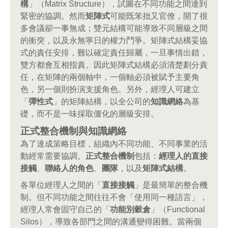
構
」（Matrix Structure），試圖在不同功能之間達到
緊密的協調。然而
矩陣式
可能既笨拙又官僚，開了很
多會議卻一事無成；雙元結構可能導致不同層級之間
的衝突，以及永無寧日的權力鬥爭。矩陣式結構妥協
式的責任安排，難以確定責任歸屬，一旦事情出錯，
雙方都會互相指責。因此矩陣式結構必須清楚劃分責
任，在矩陣的兩個軸中，一個軸必須被賦予主要角
色，另一個則扮演支援角色。另外，經理人可建立
「
彈性式
」的矩陣結構，以全公司的
知識網絡
為基
礎，而不是一味採取僵化的層級安排。
正式整合機制與知識網絡
為了達成策略目標，組織內不同功能、不同事業的活
動經常需要協調。
正式整合機制
包括：
經理人的直接
接觸
、
聯絡人的角色
、
團隊
，以及
矩陣式結構
。
各單位經理人之間的「
直接接觸
」是最簡單的整合機
制。但不同功能之間往往不會「使用同一種語言」，
經理人常會固守自己的「
功能別穀倉
」（Functional
Silos），導致各部門之間的溝通變得困難。當兩個