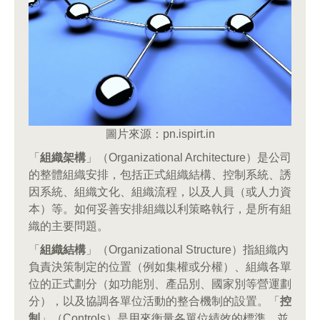
圖片來源：pn.ispirt.in
「
組織架構
」（Organizational Architecture）是公司
的整體組織安排，包括正式組織結構、控制系統、誘
因系統、組織文化、組織流程，以及人員（或人力資
本）等。如何妥善安排組織以利策略執行，是所有組
織的主要問題。
「
組織結構
」（Organizational Structure）指組織內
負責決策制定的位置（例如集權或分權）、組織各單
位的正式劃分（如功能別、產品別、國家別等營運劃
分），以及協調各單位活動的整合機制的設置。「
控
制
」（Controls）是用來衡量各單位績效的標準，並