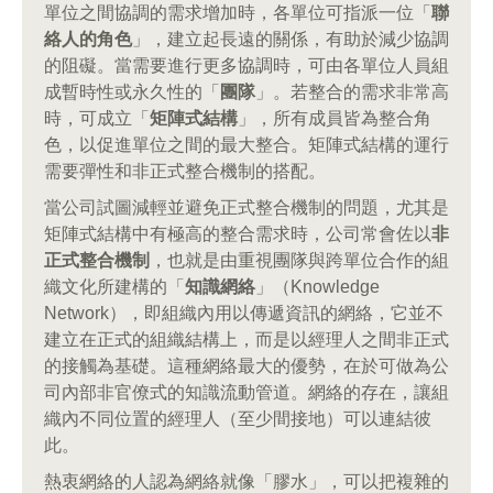
單位之間協調的需求增加時，各單位可指派一位「
聯
絡人的角色
」，建立起長遠的關係，有助於減少協調
的阻礙。當需要進行更多協調時，可由各單位人員組
成暫時性或永久性的「
團隊
」。若整合的需求非常高
時，可成立「
矩陣式結構
」，所有成員皆為整合角
色，以促進單位之間的最大整合。矩陣式結構的運行
需要彈性和非正式整合機制的搭配。
當公司試圖減輕並避免正式整合機制的問題，尤其是
矩陣式結構中有極高的整合需求時，公司常會佐以
非
正式整合機制
，也就是由重視團隊與跨單位合作的組
織文化所建構的「
知識網絡
」（Knowledge
Network），即組織內用以傳遞資訊的網絡，它並不
建立在正式的組織結構上，而是以經理人之間非正式
的接觸為基礎。這種網絡最大的優勢，在於可做為公
司內部非官僚式的知識流動管道。網絡的存在，讓組
織內不同位置的經理人（至少間接地）可以連結彼
此。
熱衷網絡的人認為網絡就像「膠水」，可以把複雜的