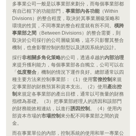
多事業公司一般是以事業部來劃分，而每個事業部都
有自己轄下的功能部門，
事業部內各功能
（Within
Divisions）的整合程度，取決於其事業層級策略和
環境的性質，不同專業的整合程度就有所不同。
橫跨
事業部之間
（Between Divisions）的整合需要，則
取決於公司採行的公司層級策略，這不只影響其整合
機制，也會影響控制的類型以及誘因系統的設計。
採行
非相關多角化策略
的公司，透過卓越的
內部治理
來提升獲利能力，每個事業部各自獨立，公司可以在
「
低度整合
」機制的情況下運作良好。總部通常以四
種主要方法來控制事業部：（1）使用
官僚控制
來規
定事業部的財務預算和資本支出。（2）使用
產出控
制
來規定各事業部的產出目標，通常以可衡量的財務
指標為基礎。（3）把事業部經理人的誘因和該部門
的財務能效相連結，以進行
誘因控制
。（4）使用內
部資本市場的
市場控制
來分配不同事業部之間的資
金。
而在事業單位的內部，控制系統的使用和單一專業公