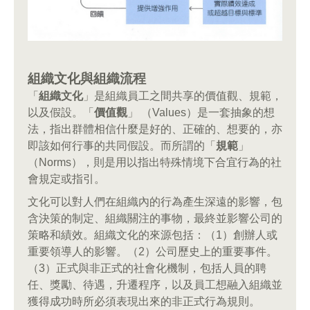
組織文化與組織流程
「
組織文化
」是組織員工之間共享的價值觀、規範，
以及假設。「
價值觀
」 （Values）是一套抽象的想
法，指出群體相信什麼是好的、正確的、想要的，亦
即該如何行事的共同假設。而所謂的「
規範
」
（Norms），則是用以指出特殊情境下合宜行為的社
會規定或指引。
文化可以對人們在組織內的行為產生深遠的影響，包
含決策的制定、組織關注的事物，最終並影響公司的
策略和績效。組織文化的來源包括：（1）創辦人或
重要領導人的影響。（2）公司歷史上的重要事件。
（3）正式與非正式的社會化機制，包括人員的聘
任、獎勵、待遇，升遷程序，以及員工想融入組織並
獲得成功時所必須表現出來的非正式行為規則。