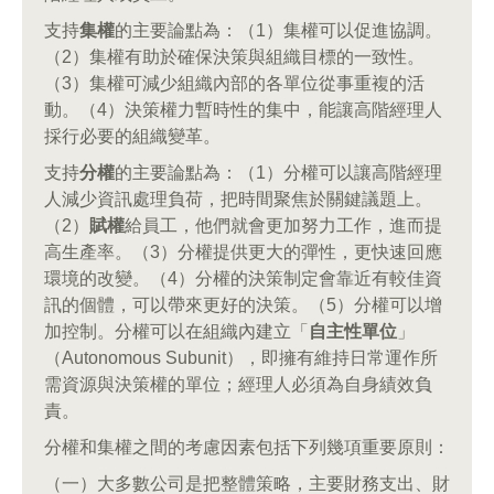
支持
集權
的主要論點為：（1）集權可以促進協調。
（2）集權有助於確保決策與組織目標的一致性。
（3）集權可減少組織內部的各單位從事重複的活
動。（4）決策權力暫時性的集中，能讓高階經理人
採行必要的組織變革。
支持
分權
的主要論點為：（1）分權可以讓高階經理
人減少資訊處理負荷，把時間聚焦於關鍵議題上。
（2）
賦權
給員工，他們就會更加努力工作，進而提
高生產率。（3）分權提供更大的彈性，更快速回應
環境的改變。（4）分權的決策制定會靠近有較佳資
訊的個體，可以帶來更好的決策。（5）分權可以增
加控制。分權可以在組織內建立「
自主性單位
」
（Autonomous Subunit），即擁有維持日常運作所
需資源與決策權的單位；經理人必須為自身績效負
責。
分權和集權之間的考慮因素包括下列幾項重要原則：
（一）大多數公司是把整體策略，主要財務支出、財