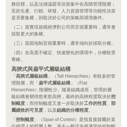
務目標，以及法律議題等決策集中在高階管理階層；
至於生產、行銷、研發、人力資源管理等功能性決策
是否要集權，則取決於公司的策略與環境條件。
（二）當實現規模經濟對公司而言很重要時，通常會
採取更大的集權。
（三）當因地制宜很重要時，通常傾向於採取分權。
（四）在高度不確定、快速變化的環境中，分權較受
青睞。
高狹式與扁平式層級結構
「
高狹式層級結構
」（Tall Hierarchies）有較多的管
理階層，而「
扁平式層級結構
」（Flat
Hierarchies）階層較少。隨著組織成長，管理的層
級結構會變得愈來愈高狹，最終的高狹程度取決於
控
制幅度
；而控制幅度又進一步取決於
工作的性質
、
部
屬績效的可見度
，以及
組織的分權程度
。
「
控制幅度
」（Span of Control）是指直接隸屬於某
位經理人的部屬人數。過去一般認為最適當的控制幅