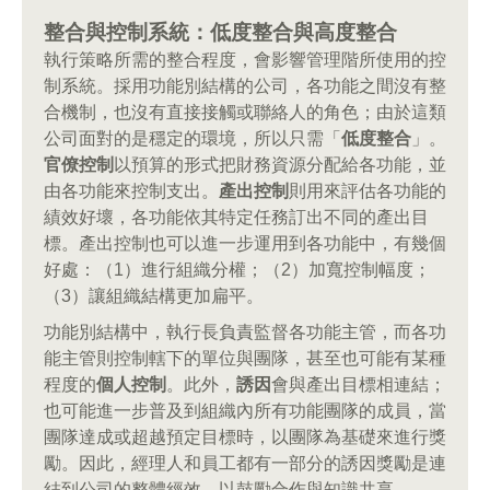
整合與控制系統：低度整合與高度整合
執行策略所需的整合程度，會影響管理階所使用的控
制系統。採用功能別結構的公司，各功能之間沒有整
合機制，也沒有直接接觸或聯絡人的角色；由於這類
公司面對的是穩定的環境，所以只需「
低度整合
」。
官僚控制
以預算的形式把財務資源分配給各功能，並
由各功能來控制支出。
產出控制
則用來評估各功能的
績效好壞，各功能依其特定任務訂出不同的產出目
標。產出控制也可以進一步運用到各功能中，有幾個
好處：（1）進行組織分權；（2）加寬控制幅度；
（3）讓組織結構更加扁平。
功能別結構中，執行長負責監督各功能主管，而各功
能主管則控制轄下的單位與團隊，甚至也可能有某種
程度的
個人控制
。此外，
誘因
會與產出目標相連結；
也可能進一步普及到組織內所有功能團隊的成員，當
團隊達成或超越預定目標時，以團隊為基礎來進行獎
勵。因此，經理人和員工都有一部分的誘因獎勵是連
結到公司的整體經效，以鼓勵合作與知識共享。