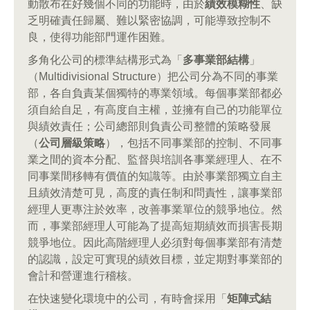
動散布在好幾個不同的功能時，由於
績效模糊性
、缺
乏明確責任歸屬、難以緊密協調，可能導致控制不
良，使得功能部門運作困難。
多角化公司的標準結構形式為「
多事業部結構
」
（Multidivisional Structure）把公司分為不同的事業
部，各自負責某個獨特的專業領域。每個事業部都必
須自給自足，有高度自主權，並擁有自己的功能單位
與績效責任；公司總部則負責公司整體的策略發展
（
公司層級策略
），包括不同事業部的控制、不同事
業之間的資本分配、監督與培訓各事業經理人、在不
同事業間移轉有價值的知識等。由於事業部獨立自主
且績效清楚可見，高度的責任制和問責性，讓事業部
經理人更專注於效率，改善事業單位的競爭地位。然
而，事業部經理人可能為了提高短期績效而損害長期
競爭地位。因此高階經理人必須對每個事業部有清楚
的認識，設定可實現的績效目標，並定期對事業部的
會計和營運進行稽核。
在快速變化環境中的公司，有時會採用「
矩陣式結