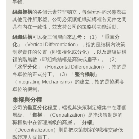
事物。
組織架構
的各個元素並非獨立，每個元件的形態都由
其他元件所形塑。公司必須讓組織架構裡各元件之間
具有內在一致性，並支持公司的策略與功能活動。
組織結構
可以從三個層面來思考：（1）「
垂直分
化
」（Vertical Differentiation），指的是結構內決策
制定責任的位置（即集權化或分化），以及層級結構
裡的階層數（即組織結構是高狹或扁平）。（2）
「
水平分化
」（Horizontal Differentiation），指的是
各單位的正式分工。（3）「
整合機制
」
（Integrating Mechanisms）的建立，指的是協調各
單位的機制。
集權與分權
公司的
垂直分化
程度，端視其決策制定權集中在哪個
層級。「
集權
」（Centralization）是指決策制定的
職權集中在管理層級的高層，「
分權
」
（Decentralization）則是把決策制定的職權交給低
階經理人或員工。