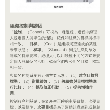
組織控制與誘因
「
控制
」（Control）可視為一種過程，過程中經理
人規定個人與單位的活動，確保和組織的目標與標準
相一致。「
目標
」（Goal）是組織渴望達成的某種
未來狀態；「
標準
」（Standard）則是組織對績效
達成的持續要求。經理人可以用幾種不同的方式來規
定個人與單位的活動，確保它們與公司的目標、標準
相一致。
典型的控制系統有五個主要元素：（1）
建立目標與
標準
；（2）
衡量績效
；（3）
將績效與目標標準進
行比較
；（4）
採取修正行動
；（5）
提供增強作
用
。
控制程序的關鍵，在於產生正確的主要目標、次要目
標，以及標準。
次要目標
是為了幫助組織達到或超越