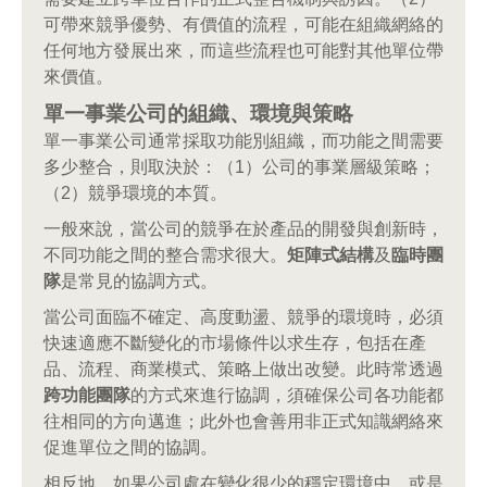
可帶來競爭優勢、有價值的流程，可能在組織網絡的
任何地方發展出來，而這些流程也可能對其他單位帶
來價值。
單一事業公司的組織、環境與策略
單一事業公司通常採取功能別組織，而功能之間需要
多少整合，則取決於：（1）公司的事業層級策略；
（2）競爭環境的本質。
一般來說，當公司的競爭在於產品的開發與創新時，
不同功能之間的整合需求很大。
矩陣式結構
及
臨時團
隊
是常見的協調方式。
當公司面臨不確定、高度動盪、競爭的環境時，必須
快速適應不斷變化的市場條件以求生存，包括在產
品、流程、商業模式、策略上做出改變。此時常透過
跨功能團隊
的方式來進行協調，須確保公司各功能都
往相同的方向邁進；此外也會善用非正式知識網絡來
促進單位之間的協調。
相反地，如果公司處在變化很少的穩定環境中，或是