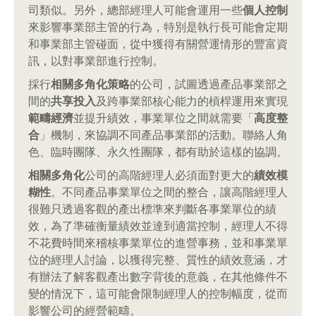
司類似。另外，總部經理人可能會運用一些
個人控制
來影響事業部主管的行為，特別是執行長可能會定期
和事業部主管碰面，從中獲得有關營運情形的豐富資
訊，以對事業部進行控制。
採行
相關多角化策略
的公司，試圖透過產品事業部之
間的
共享投入
及跨事業部核心能力的槓桿運用來實現
範疇經濟
並提升績效，事業單位之間就需要「
高度整
合
」機制，來協調不同產品事業部的活動。聯絡人角
色、臨時團隊、永久性團隊，都有助於這樣的協調。
相關多角化
公司的高階經理人必須面對更大的
績效模
糊性
。不同產品事業單位之間的整合，讓高階經理人
很難只透過客觀的產出標準來判斷各事業單位的績
效，為了準確衡量績效並達到適當控制，經理人不得
不花費時間來稽核事業單位的進營事務，並和事業單
位的經理人討論，以獲得完整、質性的績效意涵，才
有辦法了解客觀產出數字背後的意義，在其他條件不
變的情況下，這可能會限制經理人的控制幅度，從而
影響公司的經營範疇。