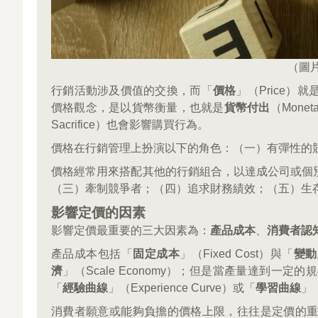
（圖片
行銷活動涉及價值的交換，而「
價格
」（Price
價格觀念，是以貨幣衡量，也就是
貨幣付出
（Mone
Sacrifice）也會影響購買行為。
價格在行銷管理上扮演以下的角色：（一）有彈性的
價格經常用來搭配其他的行銷組合，以達成公司或個
（三）牽制競爭者；（四）追求財務績效；（五）生
影響定價的因素
影響定價最重要的三大因素為：
產品成本
、
消費者認
產品成本包括「
固定成本
」（Fixed Cost）與「
變動
濟
」（Scale Economy）；但是當產量達到
「
經驗曲線
」（Experience Curve）或「
學習曲線
」
消費者願意或能夠負擔的價格上限，往往是定價的