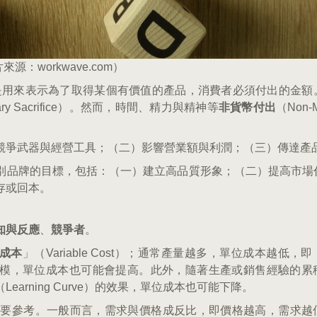
來源：workwave.com）
）就是用來表示為了取得某個有價值的產品，消費者必須付出的金額
tary Sacrifice）。然而，時間、精力與精神等
非貨幣付出
（Non-M
競爭武器與經營工具；（二）影響營業額與利潤；（三）傳達產
別品牌的目標，包括：（一）建立高品質形象；（二）提高市場
存或回本。
知與反應
、
競爭者
。
成本
」（Variable Cost）；通常產量越多，單位成本越低，即
一定的規模，單位成本也可能會提高。此外，隨著生產或銷售經驗的
（Learning Curve）的效果，單位成本也可能下降。
重要參考。一般而言，需求與價格成反比，即價格越高，需求越