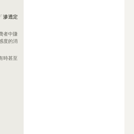
「
滲透定
消費者中賺
感度的消
。有時甚至