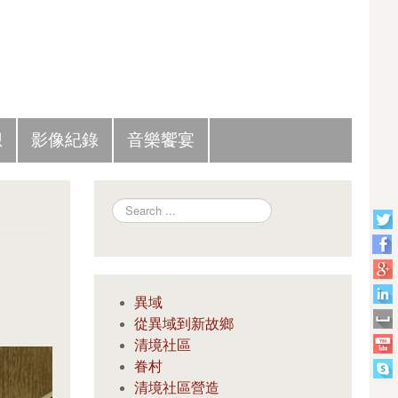
Slide Panel
想
影像紀錄
音樂饗宴
Search
異域
從異域到新故鄉
清境社區
眷村
清境社區營造