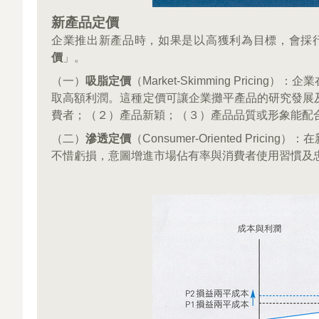
新產品定價
企業推出新產品時，如果是以高獲利為目標，會採
價
」。
（一）
吸脂定價
（Market-Skimming Pri
取高額利潤。這種定價可讓企業攤平產品的研究發展
費者；（２）產品新穎；（３）產品品質或形象能配
（二）
滲透定價
（Consumer-Oriented P
不惜虧損，意圖增進市場佔有率與消費者使用習慣及