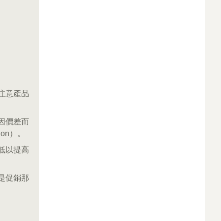
注意產品
及因價差而
tion）。
低以提高
或是促銷那