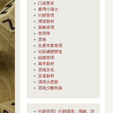
口述歷史
臺灣小瑞士
行銷管理
博望新村
策略管理
管理學
雲南
生產作業管理
社區總體營造
組織管理
壽亭新村
雲南文化
定遠新村
清境火把節
雲南少數民族
行銷管理》行銷環境：掃瞄、評