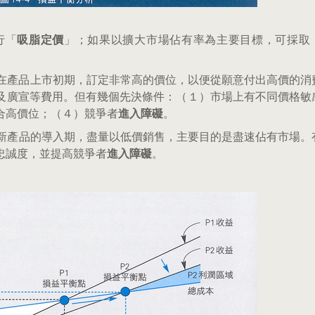
行「
吸脂定價
」；如果以擴大市場佔有率為主要目標，可採取
cing）：企業在產品上市初期，訂定非常高的價位，以便從願意付出高價的
及廣宣等費用。但有幾個先決條件：（１）市場上有不同價格敏
合高價位；（４）競爭者
進入障礙
。
ricing）：在新產品的導入期，盡量以低價銷售，主要目的是盡速佔有市場
忠誠度，並提高競爭者
進入障礙
。