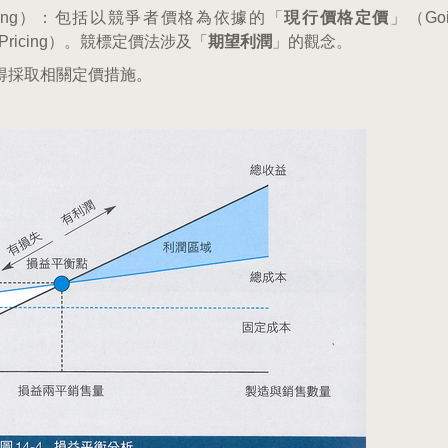
ted Pricing）：包括以競爭者價格為依據的「
現行價格定價
」（Goi
id Pricing）。競標定價法涉及「
期望利潤
」的觀念。
得採取相關定價措施。