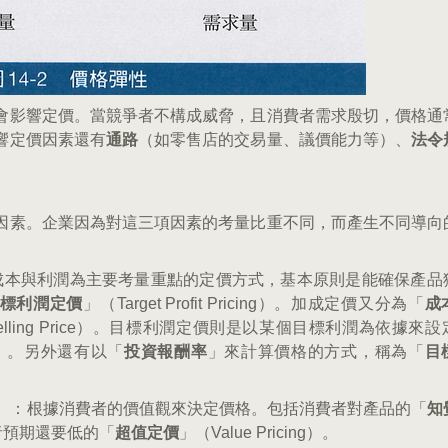
會影響定價。當競爭者不構成威脅，且消費者需求殷切，價格通
響定價因素還有
通路
（如零售店的交易量、議價能力等）、
法令
因素。企業因為對這三項因素的考量比重不同，而產生不同導向
icing）：以成本與利潤為主要考量重點的定價方式，基本原則是能確保產
標利潤定價
」（Target Profit Pricing）。加成定價又分為「
成
n Selling Price）。目標利潤定價則是以某個目標利潤為依據來
ysis）。另外還有以「
投資報酬率
」來計算價格的方式，稱為「
目
d Pricing）：根據消費者的價值觀來決定價格。包括消費者對產品的「
知
比消費者預期還要低的「
超值定價
」（Value Pricing）。