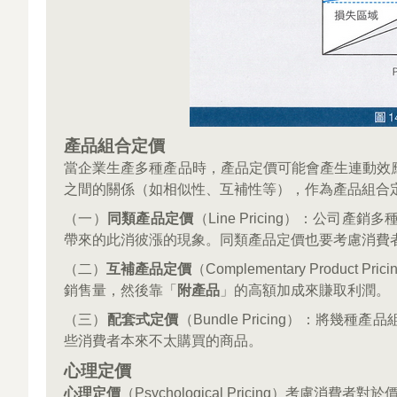
產品組合定價
當企業生產多種產品時，產品定價可能會產生連動效
之間的關係（如相似性、互補性等），作為產品組合
（一）
同類產品定價
（Line Pricing）：公
帶來的此消彼漲的現象。同類產品定價也要考慮消費
（二）
互補產品定價
（Complementary Produ
銷售量，然後靠「
附產品
」的高額加成來賺取利潤。
（三）
配套式定價
（Bundle Pricing）：
些消費者本來不太購買的商品。
心理定價
心理定價
（Psychological Pricing）考