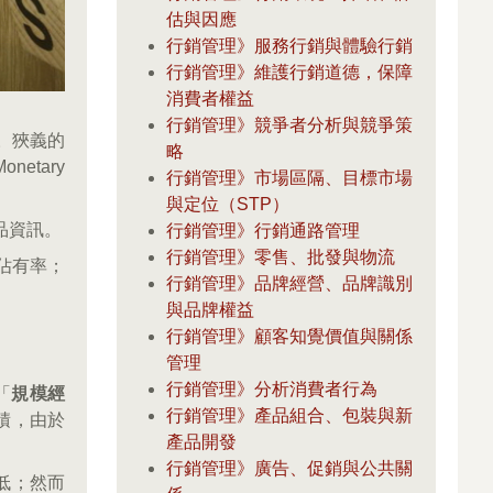
估與因應
行銷管理》服務行銷與體驗行銷
行銷管理》維護行銷道德，保障
消費者權益
行銷管理》競爭者分析與競爭策
。狹義的
略
onetary
行銷管理》市場區隔、目標市場
與定位（STP）
品資訊。
行銷管理》行銷通路管理
行銷管理》零售、批發與物流
佔有率；
行銷管理》品牌經營、品牌識別
與品牌權益
行銷管理》顧客知覺價值與關係
管理
行銷管理》分析消費者行為
「
規模經
行銷管理》產品組合、包裝與新
累積，由於
產品開發
行銷管理》廣告、促銷與公共關
低；然而