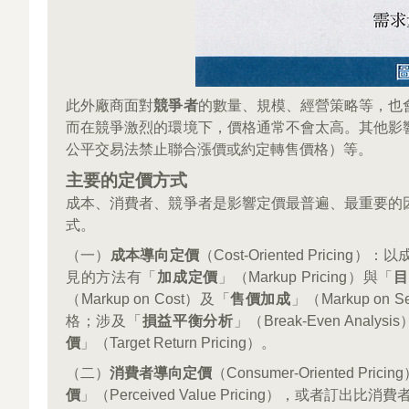
此外廠商面對
競爭者
的數量、規模、經營策略等，也
而在競爭激烈的環境下，價格通常不會太高。其他影
公平交易法禁止聯合漲價或約定轉售價格）等。
主要的定價方式
成本、消費者、競爭者是影響定價最普遍、最重要的
式。
（一）
成本導向定價
（Cost-Oriented Pr
見的方法有「
加成定價
」（Markup Pricing）與「
目
（Markup on Cost）及「
售價加成
」（Markup o
格；涉及「
損益平衡分析
」（Break-Even Anal
價
」（Target Return Pricing）。
（二）
消費者導向定價
（Consumer-Oriente
價
」（Perceived Value Pricing），或者訂出