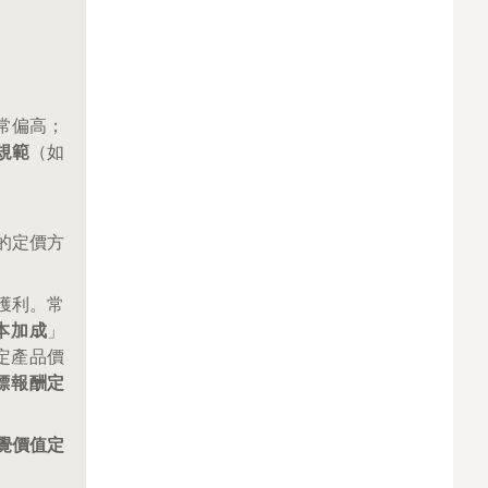
常偏高；
規範
（如
的定價方
品獲利。常
本加成
」
設定產品價
標報酬定
覺價值定